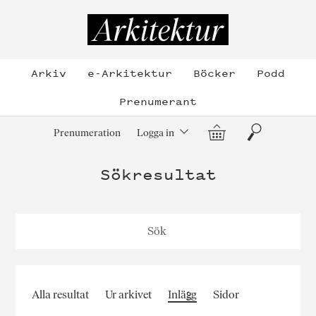
Hoppa
till
Arkitektur
innehållet
Arkiv
e-Arkitektur
Böcker
Podd
Prenumerant
Varukorg
Sök
Prenumeration
Logga in
Sökresultat
Alla resultat
Ur arkivet
Inlägg
Sidor