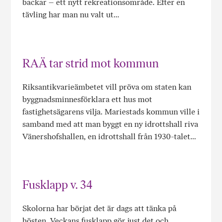
backar – ett nytt rekreationsområde. Efter en
tävling har man nu valt ut…
RAÄ tar strid mot kommun
Riksantikvarieämbetet vill pröva om staten kan
byggnadsminnesförklara ett hus mot
fastighetsägarens vilja. Mariestads kommun ville i
samband med att man byggt en ny idrottshall riva
Vänershofshallen, en idrottshall från 1930-talet…
Fusklapp v. 34
Skolorna har börjat det är dags att tänka på
hösten. Veckans fusklapp gör just det och