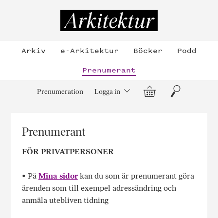
Hoppa
till
Arkitektur
innehållet
Arkiv
e-Arkitektur
Böcker
Podd
Prenumerant
Varukorg
Sök
Prenumeration
Logga in
Prenumerant
FÖR PRIVATPERSONER
• På
Mina sidor
kan du som är prenumerant göra
ärenden som till exempel adressändring och
anmäla utebliven tidning