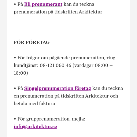
• På
Bli prenumerant
kan du teckna
prenumeration på tidskriften Arkitektur
FÖR FÖRETAG
• För frågor om pågående prenumeration
, r
ing
kundtjänst: 08-121 060 46 (vardagar 08:00 –
18:00)
• På
Singelprenumeration företag
kan du teckna
en prenumeration på tidskriften Arkitektur och
betala med faktura
• För grupprenumeration, mejla:
info@arkitektur.se