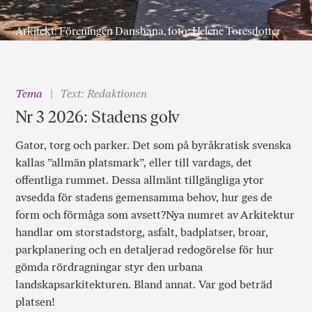
Arkitekt: Föreningen Dansbana, foto: Helene Toresdotter
Tema
Text: Redaktionen
Nr 3 2026: Stadens golv
Gator, torg och parker. Det som på byråkratisk svenska
kallas ”allmän platsmark”, eller till vardags, det
offentliga rummet. Dessa allmänt tillgängliga ytor
avsedda för stadens gemensamma behov, hur ges de
form och förmåga som avsett?Nya numret av Arkitektur
handlar om storstadstorg, asfalt, badplatser, broar,
parkplanering och en detaljerad redogörelse för hur
gömda rördragningar styr den urbana
landskapsarkitekturen. Bland annat. Var god beträd
platsen!