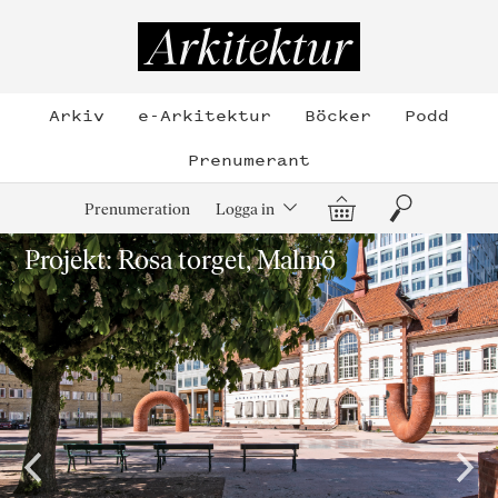
Hoppa
till
Arkitektur
innehållet
Arkiv
e-Arkitektur
Böcker
Podd
Prenumerant
Varukorg
Sök
Prenumeration
Logga in
Projekt: Rosa torget, Malmö