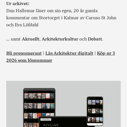
Ur arkivet:
Dan Hallemar läser om sin egen, 20 år gamla
kommentar om Stortorget i Kalmar av Caruso St John
och Eva Löfdahl
… samt
Aktuellt
,
Arkitekturkultur
och
Debatt
.
Bli prenumerant
|
Läs Arkitektur digitalt
|
Köp nr 3
2026 som lösnummer