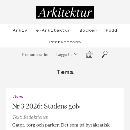
Hoppa
till
Arkitektur
innehållet
Arkiv
e-Arkitektur
Böcker
Podd
Prenumerant
Varukorg
Sök
Prenumeration
Logga in
Tema
Tema
Nr 3 2026: Stadens golv
Text: Redaktionen
Gator, torg och parker. Det som på byråkratisk