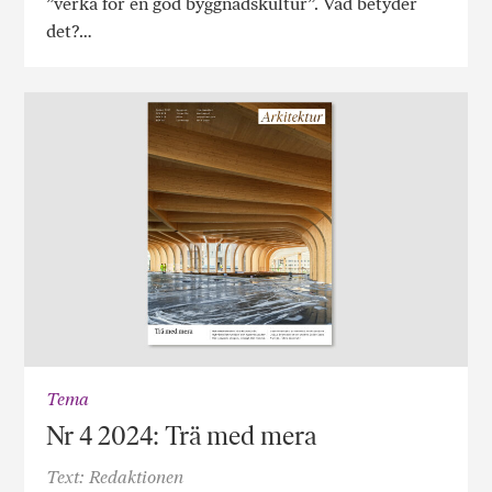
”verka för en god byggnadskultur”. Vad betyder
det?…
Tema
Nr 4 2024: Trä med mera
Text: Redaktionen