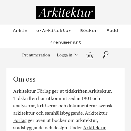
Hoppa
till
Arkitektur
innehållet
Arkiv
e-Arkitektur
Böcker
Podd
Prenumerant
Varukorg
Sök
Prenumeration
Logga in
Om oss
Arkitektur Förlag ger ut
tidskriften Arkitektur
.
Tidskriften har utkommit sedan 1901 och
analyserar, kritiserar och dokumenterar svensk
arkitektur och samhällsbyggande.
Arkitektur
Förlag
ger även ut böcker om arkitektur,
stadsbyggande och design. Under
Arkitektur