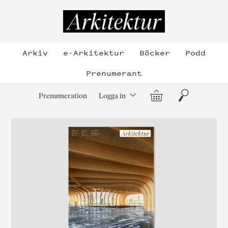
Hoppa
till
Arkitektur
innehållet
Arkiv
e-Arkitektur
Böcker
Podd
Prenumerant
Varukorg
Sök
Prenumeration
Logga in