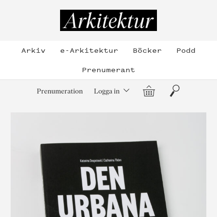
Hoppa
till
Arkitektur
innehållet
Arkiv
e-Arkitektur
Böcker
Podd
Prenumerant
Varukorg
Sök
Prenumeration
Logga in