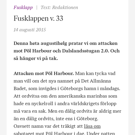
Fusklapp
Text: Redaktionen
Fusklappen v. 33
14 augusti 2015
Denna heta augustihelg pratar vi om attacken
mot Pöl Harbour och Dalslandsstugan 2.0. Och
så hänger vi på tak.
Attacken mot Pöl Harbour.
Man kan tycka vad
man vill om det nya namnet på Det Allmänna
Badet, som invigdes i Göteborgs hamn i måndags.
Att ordvitsa om den amerikanska marinbas som
hade en nyckelroll i andra världskrigets förlopp
må vara en sak. Men en dålig ordvits är aldrig mer
än en dålig ordvits, inte ens i Göteborg.
Oavsett namn var det tråkigt att
läsa om
sabotaget
mot Pöl Harbour i dag. Under natten