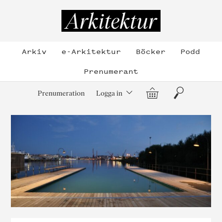
Hoppa
till
Arkitektur
innehållet
Arkiv
e-Arkitektur
Böcker
Podd
Prenumerant
Varukorg
Sök
Prenumeration
Logga in