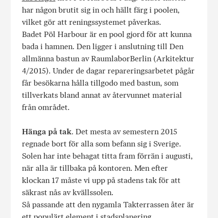
har någon brutit sig in och hällt färg i poolen,
vilket gör att reningssystemet påverkas.
Badet Pöl Harbour är en pool gjord för att kunna
bada i hamnen. Den ligger i anslutning till Den
allmänna bastun av RaumlaborBerlin (Arkitektur
4/2015). Under de dagar repareringsarbetet pågår
får besökarna hålla tillgodo med bastun, som
tillverkats bland annat av återvunnet material
från området.
Hänga på tak
. Det mesta av semestern 2015
regnade bort för alla som befann sig i Sverige.
Solen har inte behagat titta fram förrän i augusti,
när alla är tillbaka på kontoren. Men efter
klockan 17 måste vi upp på stadens tak för att
säkrast nås av kvällssolen.
Så passande att den nygamla Takterrassen åter är
ett populärt element i stadsplanering.