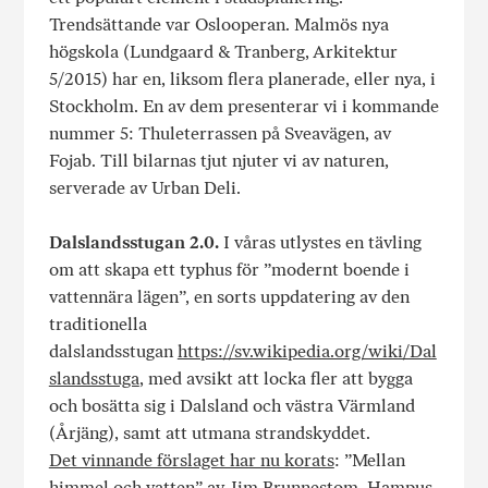
Trendsättande var Oslooperan. Malmös nya
högskola (Lundgaard & Tranberg, Arkitektur
5/2015) har en, liksom flera planerade, eller nya, i
Stockholm. En av dem presenterar vi i kommande
nummer 5: Thuleterrassen på Sveavägen, av
Fojab. Till bilarnas tjut njuter vi av naturen,
serverade av Urban Deli.
Dalslandsstugan 2.0.
I våras utlystes en tävling
om att skapa ett typhus för ”modernt boende i
vattennära lägen”, en sorts uppdatering av den
traditionella
dalslandsstugan
https://sv.wikipedia.org/wiki/Dal
slandsstuga
, med avsikt att locka fler att bygga
och bosätta sig i Dalsland och västra Värmland
(Årjäng), samt att utmana strandskyddet.
Det vinnande förslaget har nu korats
: ”Mellan
himmel och vatten” av Jim Brunnestom, Hampus