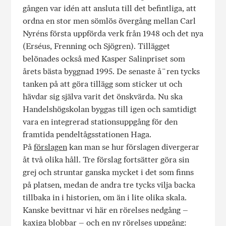
gången var idén att ansluta till det befintliga, att
ordna en stor men sömlös övergång mellan Carl
Nyréns första uppförda verk från 1948 och det nya
(Erséus, Frenning och Sjögren). Tillägget
belönades också med Kasper Salinpriset som
årets bästa byggnad 1995. De senaste å¨ren tycks
tanken på att göra tillägg som sticker ut och
hävdar sig själva varit det önskvärda. Nu ska
Handelshögskolan byggas till igen och samtidigt
vara en integrerad stationsuppgång för den
framtida pendeltågsstationen Haga.
På
förslagen
kan man se hur förslagen divergerar
åt två olika håll. Tre förslag fortsätter göra sin
grej och struntar ganska mycket i det som finns
på platsen, medan de andra tre tycks vilja backa
tillbaka in i historien, om än i lite olika skala.
Kanske bevittnar vi här en rörelses nedgång –
kaxiga blobbar – och en ny rörelses uppgång: