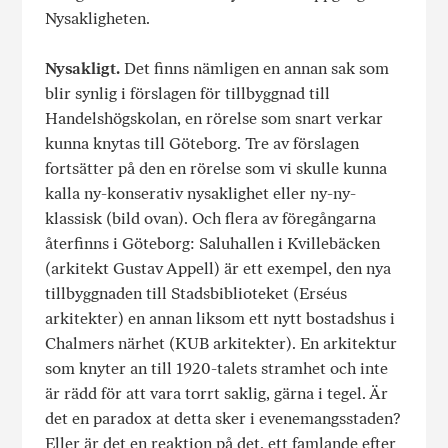
Nysakligheten.
Nysakligt.
Det finns nämligen en annan sak som
blir synlig i förslagen för tillbyggnad till
Handelshögskolan, en rörelse som snart verkar
kunna knytas till Göteborg. Tre av förslagen
fortsätter på den en rörelse som vi skulle kunna
kalla ny-konserativ nysaklighet eller ny-ny-
klassisk (bild ovan). Och flera av föregångarna
återfinns i Göteborg: Saluhallen i Kvillebäcken
(arkitekt Gustav Appell) är ett exempel, den nya
tillbyggnaden till Stadsbiblioteket (Erséus
arkitekter) en annan liksom ett nytt bostadshus i
Chalmers närhet (KUB arkitekter). En arkitektur
som knyter an till 1920-talets stramhet och inte
är rädd för att vara torrt saklig, gärna i tegel. Är
det en paradox at detta sker i evenemangsstaden?
Eller är det en reaktion på det, ett famlande efter