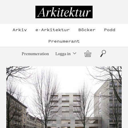
Hoppa
till
Arkitektur
innehållet
Arkiv
e-Arkitektur
Böcker
Podd
Prenumerant
Varukorg
Sök
Prenumeration
Logga in