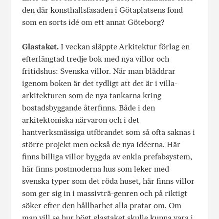
den där konsthallsfasaden i Götaplatsens fond
som en sorts idé om ett annat Göteborg?
Glastaket.
I veckan släppte Arkitektur förlag en
efterlängtad tredje bok med nya villor och
fritidshus: Svenska villor. När man bläddrar
igenom boken är det tydligt att det är i villa-
arkitekturen som de nya tankarna kring
bostadsbyggande återfinns. Både i den
arkitektoniska närvaron och i det
hantverksmässiga utförandet som så ofta saknas i
större projekt men också de nya idéerna. Här
finns billiga villor byggda av enkla prefabsystem,
här finns postmoderna hus som leker med
svenska typer som det röda huset, här finns villor
som ger sig in i massivträ-genren och på riktigt
söker efter den hållbarhet alla pratar om. Om
man vill se hur högt glastaket skulle kunna vara i