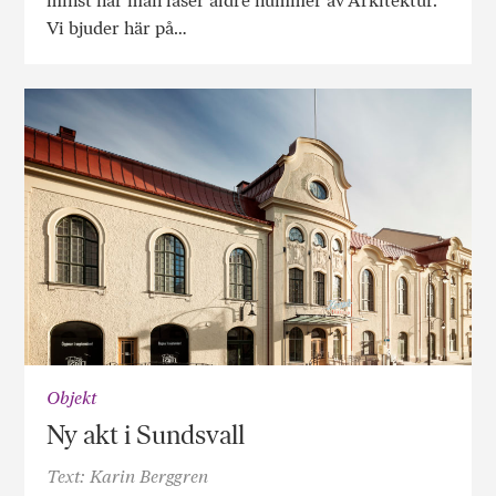
minst när man läser äldre nummer av Arkitektur.
Vi bjuder här på…
Objekt
Ny akt i Sundsvall
Text: Karin Berggren