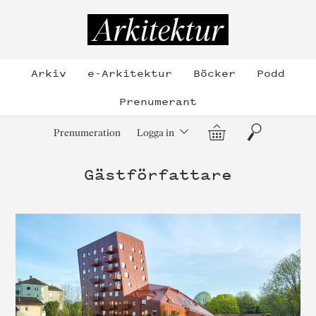
Hoppa
till
Arkitektur
innehållet
Arkiv
e-Arkitektur
Böcker
Podd
Prenumerant
Varukorg
Sök
Prenumeration
Logga in
Gästförfattare