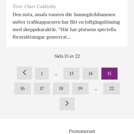
Text: Claes Caldenby
Den sista, smala tomten där Sannegårdshamnen
möter trafikapparaten har fått en loftgångslösning
med skeppskaraktär. ”Här har platsens speciella
förutsättningar genererat…
Sida 15 av 22
1
...
13
14
15
16
17
18
19
...
22
Prenumerant