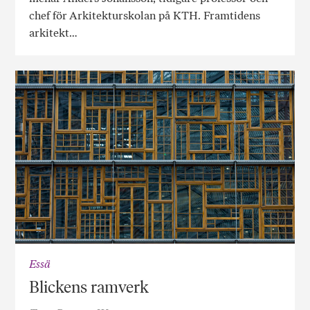
chef för Arkitektur­skolan på KTH. Framtidens
arkitekt…
Essä
Blickens ramverk