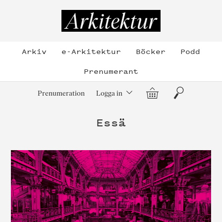
Hoppa
till
Arkitektur
innehållet
Arkiv
e-Arkitektur
Böcker
Podd
Prenumerant
Varukorg
Sök
Prenumeration
Logga in
Essä