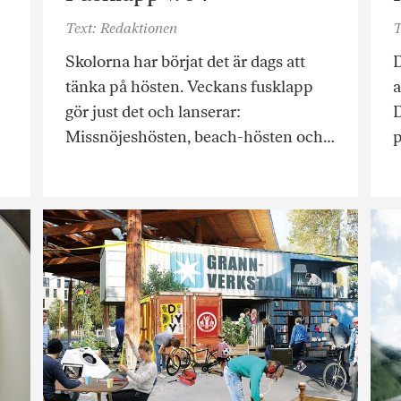
Text: Redaktionen
T
Skolorna har börjat det är dags att
D
tänka på hösten. Veckans fusklapp
a
gör just det och lanserar:
D
Missnöjeshösten, beach-hösten och…
p