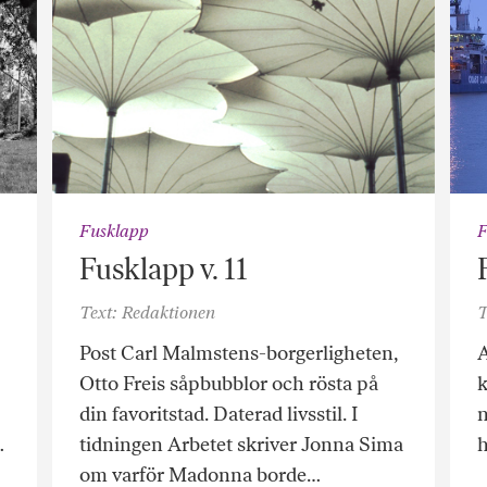
Fusklapp
F
Fusklapp v. 11
Text: Redaktionen
T
Post Carl Malmstens-borgerligheten,
A
Otto Freis såpbubblor och rösta på
k
din favoritstad. Daterad livsstil. I
n
…
tidningen Arbetet skriver Jonna Sima
h
om varför Madonna borde…