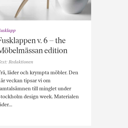
usklapp
Fusklappen v. 6 – the
Möbelmässan edition
ext: Redaktionen
rä, läder och krympta möbler. Den
är veckan tipsar vi om
amtalsämnen till minglet under
tockholm design week. Materialen
äder…