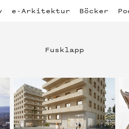
v
e-Arkitektur
Böcker
Po
Fusklapp