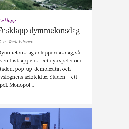
usklapp
Fusklapp dymmelonsdag
ext: Redaktionen
Dymmelonsdag är lapparnas dag, så
ven fusklappens. Det nya spelet om
staden, pop-up-demokratin och
ivslögnens arkitektur. Staden – ett
spel. Monopol…