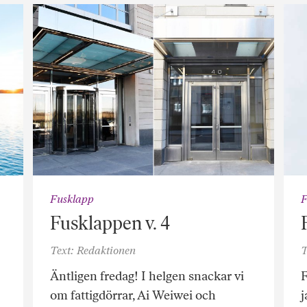
Fusklapp
F
Fusklappen v. 4
Text: Redaktionen
T
Äntligen fredag! I helgen snackar vi
F
om fattigdörrar, Ai Weiwei och
j