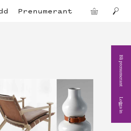
dd
Prenumerant
Varukorg
Sök
Bli prenumerant
Logga in