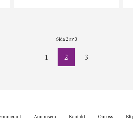
Sida 2 av 3
1
2
3
enumerant
Annonsera
Kontakt
Om oss
Bli