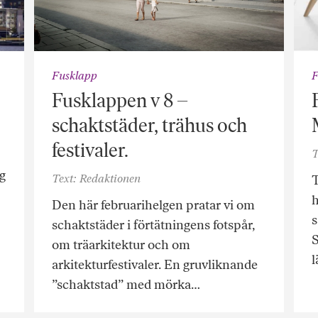
Fusklapp
F
Fusklappen v 8 –
schaktstäder, trähus och
festivaler.
T
ng
Text: Redaktionen
T
h
Den här februarihelgen pratar vi om
s
schaktstäder i förtätningens fotspår,
S
om träarkitektur och om
l
arkitekturfestivaler. En gruvliknande
”schaktstad” med mörka…