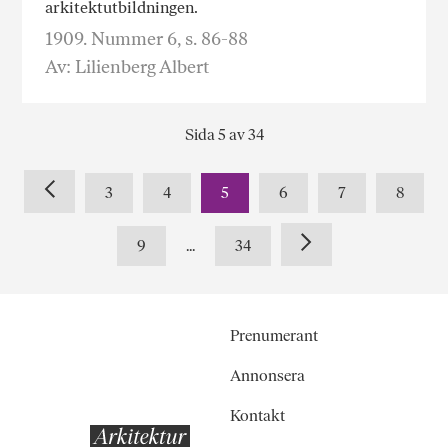
arkitektutbildningen.
1909. Nummer 6, s. 86-88
Av: Lilienberg Albert
Sida 5 av 34
3
4
5
6
7
8
9
...
34
Prenumerant
Annonsera
Kontakt