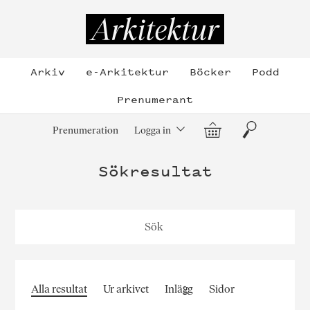
Hoppa
till
Arkitektur
innehållet
Arkiv
e-Arkitektur
Böcker
Podd
Prenumerant
Varukorg
Sök
Prenumeration
Logga in
Sökresultat
Alla resultat
Ur arkivet
Inlägg
Sidor