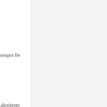
lningen för
Lilienbergs