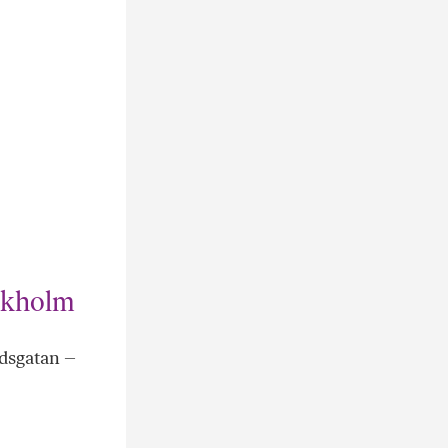
ockholm
ndsgatan –