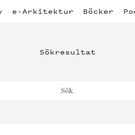
v
e-Arkitektur
Böcker
Po
Sökresultat