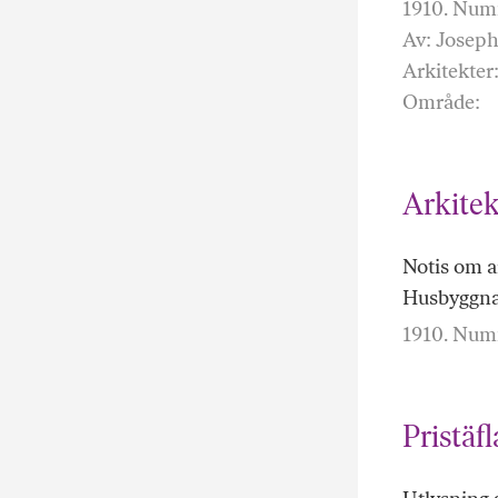
1910. Numm
Av: Josep
Arkitekter
Område:
Arkitek
Notis om a
Husbyggna
1910. Numm
Pristäf