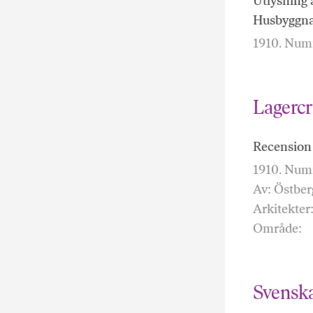
Utlysning 
Husbyggnad
1910. Numm
Lagercr
Recension 
1910. Numm
Av: Östber
Arkitekter
Område:
Svenska