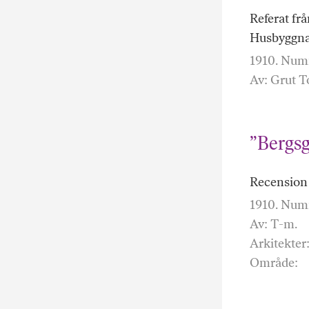
Referat fr
Husbyggnad
1910. Numm
Av: Grut T
”Bergs
Recension 
1910. Numm
Av: T-m.
Arkitekter
Område: