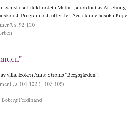
ån svenska arkitektmötet i Malmö, anordnat av Afdelning
skonst. Program och utflykter. Avslutande besök i Kö
er 7, s. 92-100
orben
gården”
av villa, fröken Anna Ströms "Bergsgården".
er 8, s. 101-102 (+ 103-105)
: Boberg Ferdinand