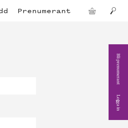
dd
Prenumerant
Varukorg
Sök
Bli prenumerant
Logga in