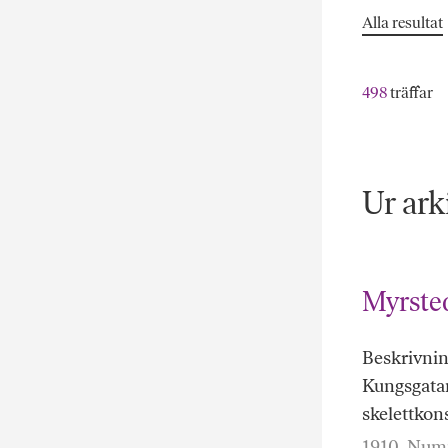
Alla resultat
498
träffar
Ur ark
Myrsted
Beskrivnin
Kungsgata
skelettkon
1910. Numm