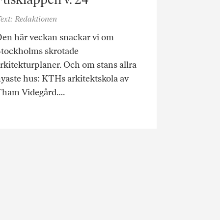
ext: Redaktionen
en här veckan snackar vi om
Stockholms skrotade
rkitekturplaner. Och om stans allra
yaste hus: KTHs arkitektskola av
Tham Videgård….