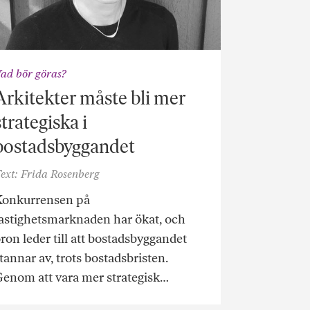
ad bör göras?
Arkitekter måste bli mer
strategiska i
bostadsbyggandet
ext: Frida Rosenberg
Konkurrensen på
astighetsmarknaden har ökat, och
ron leder till att bostadsbyggandet
tannar av, trots bostadsbristen.
enom att vara mer strategisk…