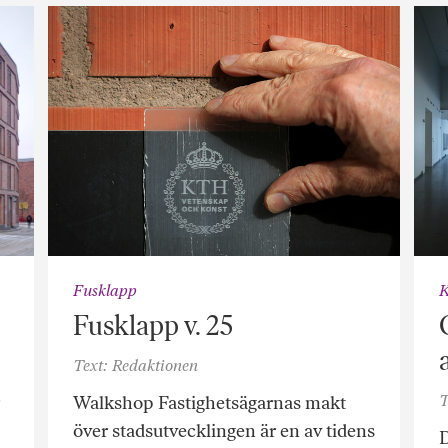
Fusklapp
K
Fusklapp v. 25
Text: Redaktionen
T
Walkshop Fastighetsägarnas makt
över stadsutvecklingen är en av tidens
D