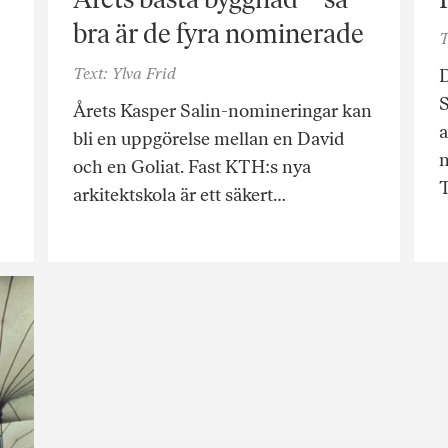
bra är de fyra nominerade
T
Text: Ylva Frid
D
Årets Kasper Salin-nomineringar kan
a
bli en uppgörelse mellan en David
n
och en Goliat. Fast KTH:s nya
arkitektskola är ett säkert…