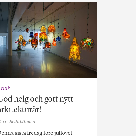
ritik
God helg och gott nytt
arkitekturår!
ext: Redaktionen
enna sista fredag före jullovet