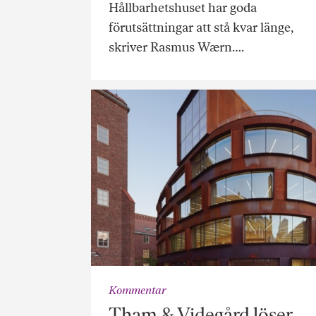
Hållbarhetshuset har goda
förutsättningar att stå kvar länge,
skriver Rasmus Wærn….
Kommentar
Tham & Videgård löser