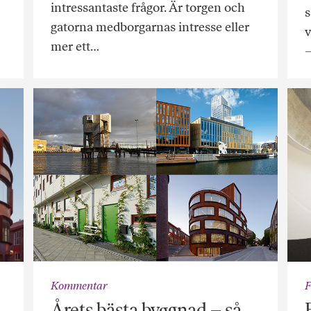
intressantaste frågor. Är torgen och
s
gatorna med­borgarnas intresse eller
v
mer ett…
–
Kommentar
F
Årets bästa byggnad – så