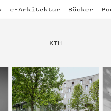
v
e-Arkitektur
Böcker
Po
KTH