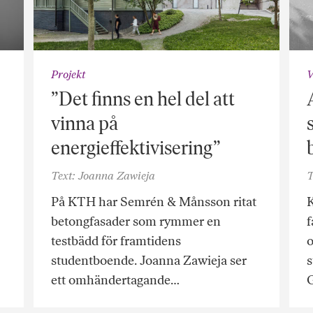
Projekt
V
”Det finns en hel del att
vinna på
energieffektivisering”
Text: Joanna Zawieja
T
På KTH har Semrén & Månsson ritat
betongfasader som rymmer en
f
testbädd för framtidens
o
studentboende. Joanna Zawieja ser
s
ett omhändertagande…
G