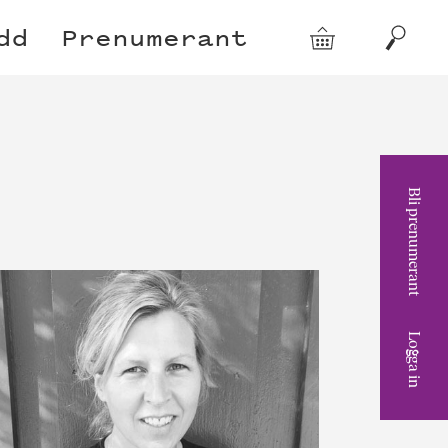
dd
Prenumerant
Varukorg
Sök
Bli prenumerant
Logga in