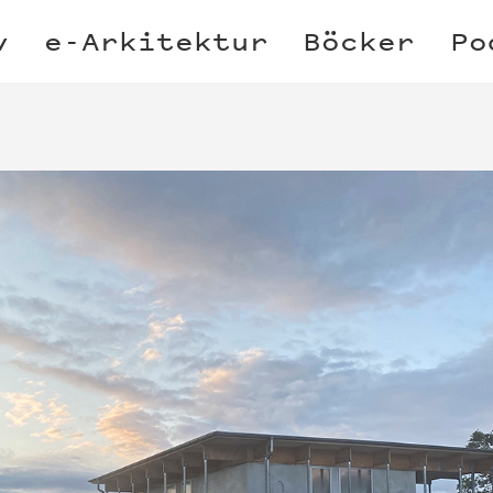
v
e-Arkitektur
Böcker
Po