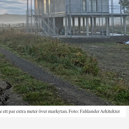
are ett par extra meter över markytan. Foto: Fahlander Arkitekter