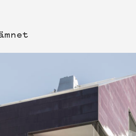
ämnet