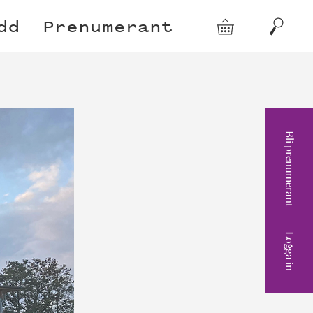
dd
Prenumerant
Varukorg
Sök
Bli prenumerant
Logga in