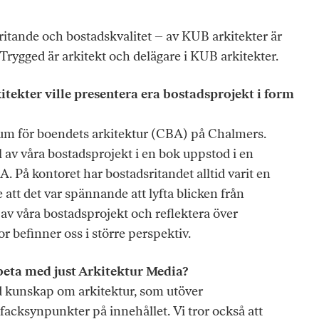
itande och bostadskvalitet – av KUB arkitekter är
Trygged är arkitekt och delägare i KUB arkitekter.
itekter ville presentera era bostadsprojekt i form
um för boendets arkitektur (CBA) på Chalmers.
tal av våra bostadsprojekt i en bok uppstod i en
 På kontoret har bostadsritandet alltid varit en
 att det var spännande att lyfta blicken från
l av våra bostadsprojekt och reflektera över
r befinner oss i större perspektiv.
beta med just Arkitektur Media?
 kunskap om arkitektur, som utöver
acksynpunkter på innehållet. Vi tror också att