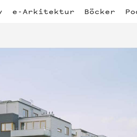
v
e-Arkitektur
Böcker
Po