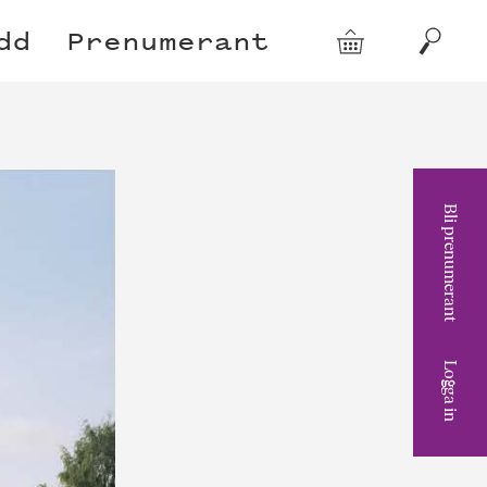
dd
Prenumerant
Varukorg
Sök
Bli prenumerant
Logga in