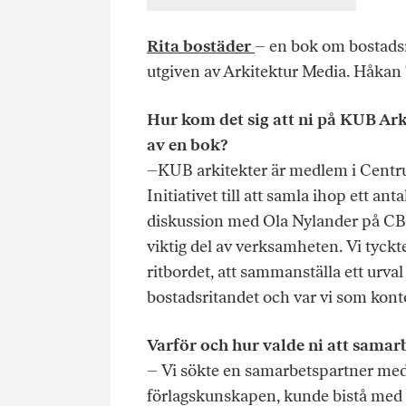
Rita bostäder
– en bok om bostadsr
utgiven av Arkitektur Media. Håkan 
Hur kom det sig att ni på KUB Ark
av en bok?
–KUB arkitekter är medlem i Centr
Initiativet till att samla ihop ett an
diskussion med Ola Nylander på CBA.
viktig del av verksamheten. Vi tyckte
ritbordet, att sammanställa ett urva
bostadsritandet och var vi som konto
Varför och hur valde ni att samar
– Vi sökte en samarbetspartner med
förlagskunskapen, kunde bistå med f