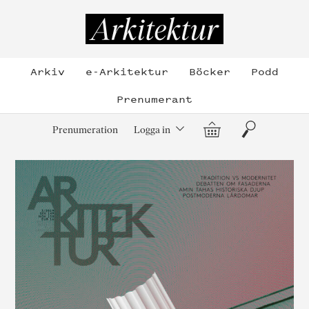
Hoppa
till
Arkitektur
innehållet
Arkiv
e-Arkitektur
Böcker
Podd
Prenumerant
Varukorg
Sök
Prenumeration
Logga in