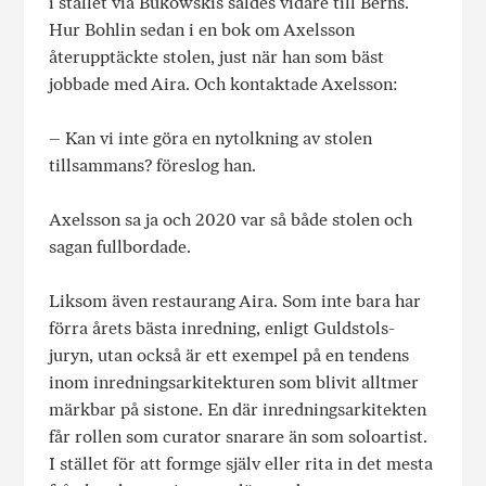
i stället via Bukowskis såldes vidare till Berns.
Hur Bohlin sedan i en bok om Axelsson
återupptäckte stolen, just när han som bäst
jobbade med Aira. Och kontaktade Axelsson:
– Kan vi inte göra en nytolkning av stolen
tillsammans? föreslog han.
Axelsson sa ja och 2020 var så både stolen och
sagan fullbordade.
Liksom även restaurang Aira. Som inte bara har
förra årets bästa inredning, enligt Guldstols-
juryn, utan också är ett exempel på en tendens
inom inredningsarkitekturen som blivit alltmer
märkbar på sistone. En där inredningsarkitekten
får rollen som curator snarare än som soloartist.
I stället för att formge själv eller rita in det mesta