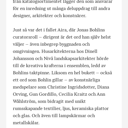
från katalogsortimentet lägger den som ansvarar
för en inredning ut många deluppdrag till andra
designer, arkitekter och konstnärer.
Just så var det i fallet Aira, där Jonas Bohlins
curatorsroll – dirigent är det ord han själv helst
väljer – även inbegrep byggnaden och
omgivningen. Husarkitekterna hos Dinell
Johansson och Nivå landskapsarkitekter hörde
till de kreativa krafterna i ensemblen, ledd av
Bohlins taktpinne. Liksom en hel bukett – också
ett ord som Bohlin gillar – av konstnärliga
medspelare som Christine Ingridsdotter, Diana
Orving, Gun Gordillo, Cecilia Kraitz och Ann
Wåhlström, som bidragit med unikt
rumsskapande textilier, ljus, keramiska plattor
och glas. Och även till lampskärmar och
metallskålar.