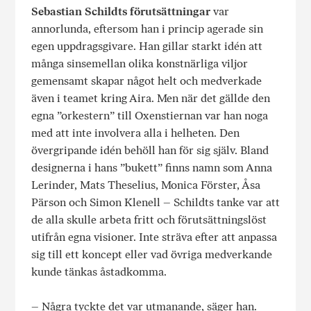
Sebastian Schildts förutsättningar
var
annorlunda, eftersom han i princip agerade sin
egen uppdragsgivare. Han gillar starkt idén att
många sinsemellan olika konstnärliga viljor
gemensamt skapar något helt och medverkade
även i teamet kring Aira. Men när det gällde den
egna ”orkestern” till Oxenstiernan var han noga
med att inte involvera alla i helheten. Den
övergripande idén behöll han för sig själv. Bland
designerna i hans ”bukett” finns namn som Anna
Lerinder, Mats Theselius, Monica Förster, Åsa
Pärson och Simon Klenell – Schildts tanke var att
de alla skulle arbeta fritt och förutsättningslöst
utifrån egna visioner. Inte sträva efter att anpassa
sig till ett koncept eller vad övriga medverkande
kunde tänkas åstadkomma.
– Några tyckte det var utmanande, säger han.