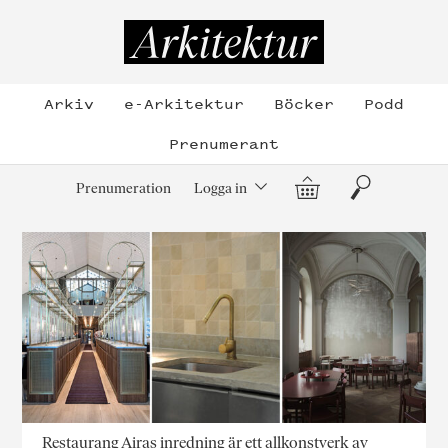
Hoppa
till
Arkitektur
innehållet
Arkiv
e-Arkitektur
Böcker
Podd
Prenumerant
Varukorg
Sök
Prenumeration
Logga in
Restaurang Airas inredning är ett allkonstverk av