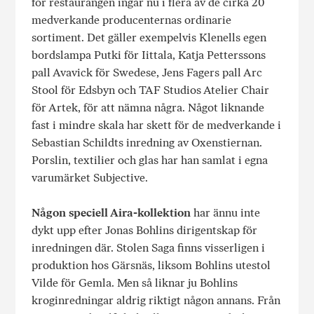
för restaurangen ingår nu i flera av de cirka 20
medverkande producenternas ordinarie
sortiment. Det gäller exempelvis Klenells egen
bordslampa Putki för Iittala, Katja Petterssons
pall Avavick för Swedese, Jens Fagers pall Arc
Stool för Edsbyn och TAF Studios Atelier Chair
för Artek, för att nämna några. Något liknande
fast i mindre skala har skett för de medverkande i
Sebastian Schildts inredning av Oxenstiernan.
Porslin, textilier och glas har han samlat i egna
varumärket Subjective.
Någon speciell Aira-kollektion
har ännu inte
dykt upp efter Jonas Bohlins dirigentskap för
inredningen där. Stolen Saga finns visserligen i
produktion hos Gärsnäs, liksom Bohlins utestol
Vilde för Gemla. Men så liknar ju Bohlins
kroginredningar aldrig riktigt någon annans. Från