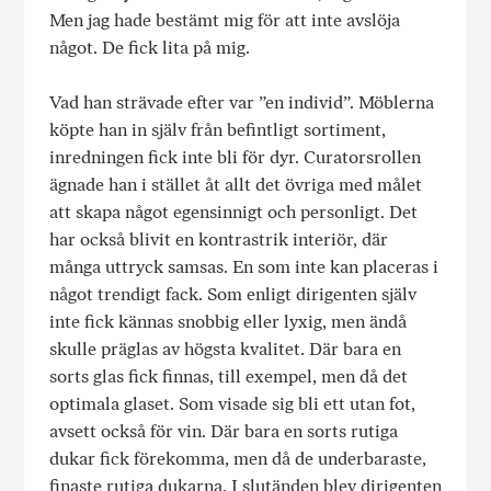
Men jag hade bestämt mig för att inte avslöja
något. De fick lita på mig.
Vad han strävade efter var ”en individ”. Möblerna
köpte han in själv från befintligt sortiment,
inredningen fick inte bli för dyr. Curatorsrollen
ägnade han i stället åt allt det övriga med målet
att skapa något egensinnigt och personligt. Det
har också blivit en kontrastrik interiör, där
många uttryck samsas. En som inte kan placeras i
något trendigt fack. Som enligt dirigenten själv
inte fick kännas snobbig eller lyxig, men ändå
skulle präglas av högsta kvalitet. Där bara en
sorts glas fick finnas, till exempel, men då det
optimala glaset. Som visade sig bli ett utan fot,
avsett också för vin. Där bara en sorts rutiga
dukar fick förekomma, men då de underbaraste,
finaste rutiga dukarna. I slutänden blev dirigenten