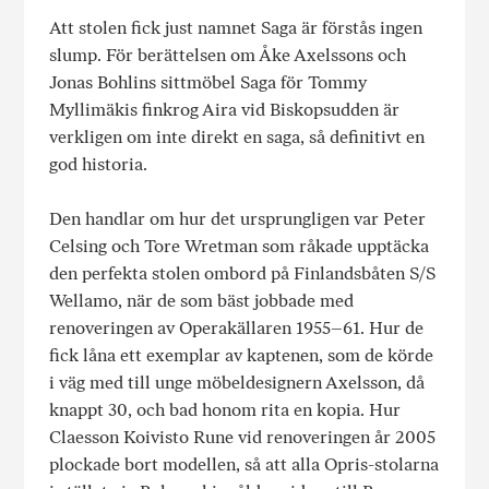
Att stolen fick just namnet Saga är förstås ingen
slump. För berättelsen om Åke Axelssons och
Jonas Bohlins sittmöbel Saga för Tommy
Myllimäkis finkrog Aira vid Biskopsudden är
verkligen om inte direkt en saga, så definitivt en
god historia.
Den handlar om hur det ursprungligen var Peter
Celsing och Tore Wretman som råkade upptäcka
den perfekta stolen ombord på Finlandsbåten S/S
Wellamo, när de som bäst jobbade med
renoveringen av Operakällaren 1955–61. Hur de
fick låna ett exemplar av kaptenen, som de körde
i väg med till unge möbeldesignern Axelsson, då
knappt 30, och bad honom rita en kopia. Hur
Claesson Koivisto Rune vid renoveringen år 2005
plockade bort modellen, så att alla Opris-stolarna