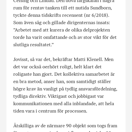
Celsing och Lindau. Den dova färgskalan i några
rum för rentav tanken till ett nutida Sundborn,
tyckte denna tidskrifts recensent (nr 6/2018).
Som även såg och gillade dirigenternas insats:
”Arbetet med att kurera de olika delprojekten
torde ha varit omfattande och av stor vikt för det
slutliga resultatet.”
Jovisst, så var det, bekräftar Matti Klenell. Men
det var också oerhört roligt, helt klart det
roligaste han gjort. Det kollektiva samarbetet är
en bra metod, anser han, som samtidigt ställer
högre krav än vanligt på tydlig ansvarsfördelning,
tydliga direktiv. Viktigast och jobbigast var
kommunikationen med alla inblandade, att hela
tiden vara i centrum för processen.
Åtskilliga av de närmare 90 objekt som togs fram