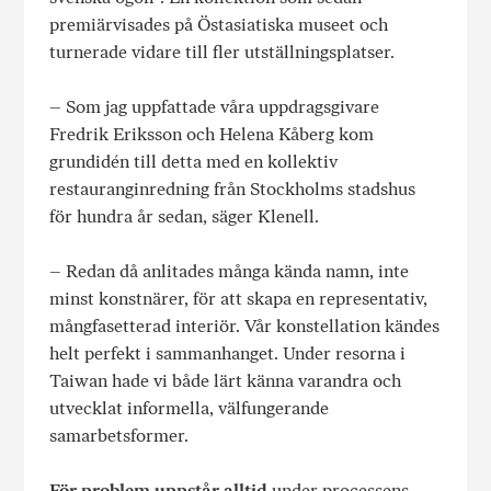
premiärvisades på Östasiatiska museet och
turnerade vidare till fler utställningsplatser.
– Som jag uppfattade våra uppdragsgivare
Fredrik Eriksson och Helena Kåberg kom
grundidén till detta med en kollektiv
restauranginredning från Stockholms stadshus
för hundra år sedan, säger Klenell.
– Redan då anlitades många kända namn, inte
minst konstnärer, för att skapa en representativ,
mångfasetterad interiör. Vår konstellation kändes
helt perfekt i sammanhanget. Under resorna i
Taiwan hade vi både lärt känna varandra och
utvecklat informella, välfungerande
samarbetsformer.
För problem uppstår alltid
under processens