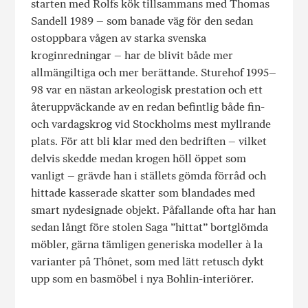
starten med Rolfs kök tillsammans med Thomas
Sandell 1989 – som banade väg för den sedan
ostoppbara vågen av starka svenska
kroginredningar – har de blivit både mer
allmängiltiga och mer berättande. Sturehof 1995–
98 var en nästan arkeologisk prestation och ett
återuppväckande av en redan befintlig både fin-
och vardagskrog vid Stockholms mest myllrande
plats. För att bli klar med den bedriften – vilket
delvis skedde medan krogen höll öppet som
vanligt – grävde han i ställets gömda förråd och
hittade kasserade skatter som blandades med
smart nydesignade objekt. Påfallande ofta har han
sedan långt före stolen Saga ”hittat” bortglömda
möbler, gärna tämligen generiska modeller à la
varianter på Thônet, som med lätt retusch dykt
upp som en basmöbel i nya Bohlin-interiörer.