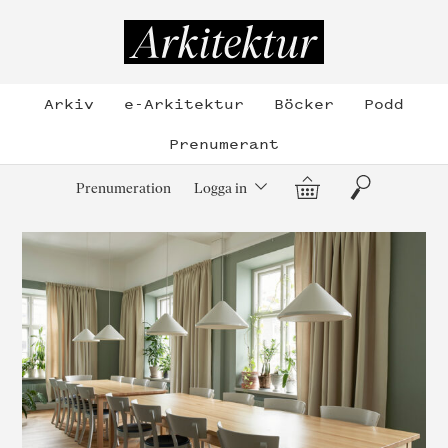
Hoppa
till
Arkitektur
innehållet
Arkiv
e-Arkitektur
Böcker
Podd
Prenumerant
Varukorg
Sök
Prenumeration
Logga in