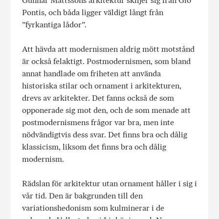
Gunnar Mattssons arkitektur skiljer sig från Giò
Pontis, och båda ligger väldigt långt från
”fyrkantiga lådor”.
Att hävda att modernismen aldrig mött motstånd
är också felaktigt. Postmodernismen, som bland
annat handlade om friheten att använda
historiska stilar och ornament i arkitekturen,
drevs av arkitekter. Det fanns också de som
opponerade sig mot den, och de som menade att
postmodernismens frågor var bra, men inte
nödvändigtvis dess svar. Det finns bra och dålig
klassicism, liksom det finns bra och dålig
modernism.
Rädslan för arkitektur utan ornament håller i sig i
vår tid. Den är bakgrunden till den
variationshedonism som kulminerar i de