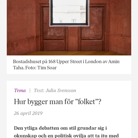
Bostadshuset på 168 Upper Street i London av Amin
Taha. Foto: Tim Soar
Tema
Text: Julia Svensson
Hur bygger man för ”folket”?
26 april 2019
Den ytliga debatten om stil grundar sig i
okunskap och en politisk ovilja att ta itu med