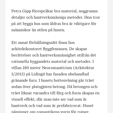
Petra Gipp förespråkar bra material, noggranna
detaljer och hantverksmässiga metoder. Hon tror
på att bygga hus som åldras bra är viktigare för
människor än stilen på husen.
Ett annat förhållningssätt finns hos
arkitektkontoret Byggfenomen. De skapar
berättelser och hantverksmässighet utifrån det
rationella byggandets material och metoder. I
villan 180 meter Neoromanticism (Arkitektur
5/2015) på Lidingö har fasaden obehandlad
grånande furu. I husets bottenvåning går träet
sedan över platsgjuten betong. Då betongen och
träet liknar varandra till färg och form skapas en
visuell effekt, där man inte ser vad som är
hantverk och vad som är prefabricerat. Huset
påminner om romantikens vurm för ruiner.