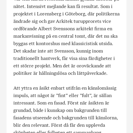
nätet. Intensivt mejlande kan få resultat. Som i
projektet i Lorens­berg i Göteborg, där politikerna
ändrade sig och gav Arkitek turupprorets vice
ordförande Albert Svenssons arkitekt firma en
markanvisning på en central tomt, där det nu ska
byggas ett kontorshus med klassicistisk utsida.
Det skadar inte att Svens­son, kunnig inom
traditionellt hantverk, får visa sina färdighe­ter i
ett större projekt. Men det är oroväckande att
politiker är hållningslösa och lättpåverkade.
Att yttra en åsikt enbart utifrån en känslomässig
impuls, att något är ”fint” eller ”fult”, är sällan
intressant. Som en fasad. Först när åsikten är
grundad, både i kunskap om bakgrunden till
fasadens utseende och bakgrunden till känslorna,
blir den relevant. Först då får den upplevda
skönheten eller fulheten ett sammanhang.