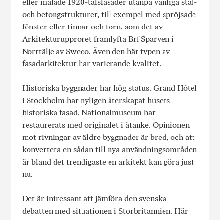
eller målade 1920-talsfasader utanpå vanliga stål-
och betongstrukturer, till exempel med spröjsade
fönster eller tinnar och torn, som det av
Arkitekturupproret framlyfta Brf Sparven i
Norrtälje av Sweco. Även den här typen av
fasadarkitektur har varierande kvalitet.
Historiska byggnader har hög status. Grand Hôtel
i Stockholm har nyligen återskapat husets
historiska fasad. Nationalmuseum har
restaurerats med originalet i åtanke. Opinionen
mot rivningar av äldre byggnader är bred, och att
konvertera en sådan till nya användningsområden
är bland det trendigaste en arkitekt kan göra just
nu.
Det är intressant att jämföra den svenska
debatten med situationen i Storbritannien. Här