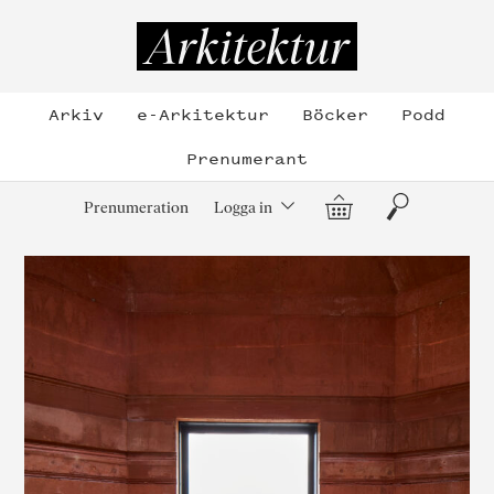
Hoppa
till
Arkitektur
innehållet
Arkiv
e-Arkitektur
Böcker
Podd
Prenumerant
Varukorg
Sök
Prenumeration
Logga in