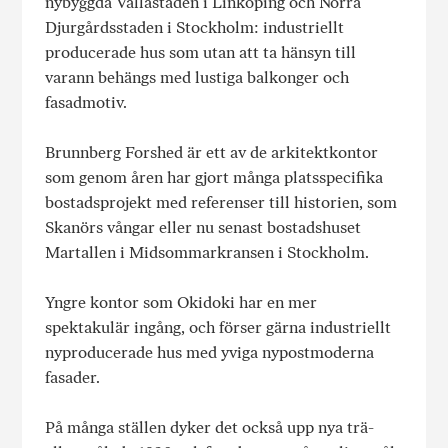
nybyggda Vallastaden i Linköping och Norra
Djurgårdsstaden i Stockholm: industriellt
producerade hus som utan att ta hänsyn till
varann behängs med lustiga balkonger och
fasadmotiv.
Brunnberg Forshed är ett av de arkitektkontor
som genom åren har gjort många platsspecifika
bostadsprojekt med referenser till historien, som
Skanörs vångar eller nu senast bostadshuset
Martallen i Midsommarkransen i Stockholm.
Yngre kontor som Okidoki har en mer
spektakulär ingång, och förser gärna industriellt
nyproducerade hus med yviga nypostmoderna
fasader.
På många ställen dyker det också upp nya trä-