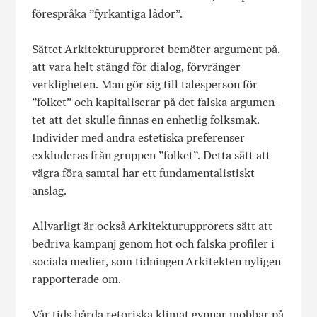
förespråka ”fyrkantiga lådor”.
Sättet Arkitekturupproret bemöter argument på,
att vara helt stängd för dialog, förvränger
verkligheten. Man gör sig till talesperson för
”folket” och kapitaliserar på det falska argumen­
tet att det skulle finnas en enhetlig folksmak.
Individer med an­dra estetiska preferenser
exkluderas från gruppen ”folket”. Detta sätt att
vägra föra samtal har ett fundamentalistiskt
anslag.
Allvarligt är också Arkitekturupprorets sätt att
bedriva kampanj genom hot och falska profiler i
sociala medier, som tidningen Arkitekten nyligen
rapporterade om.
Vår tids hårda retoriska klimat gynnar mobbar på