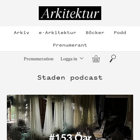
Hoppa
till
Arkitektur
innehållet
Arkiv
e-Arkitektur
Böcker
Podd
Prenumerant
Varukorg
Sök
Prenumeration
Logga in
Staden podcast