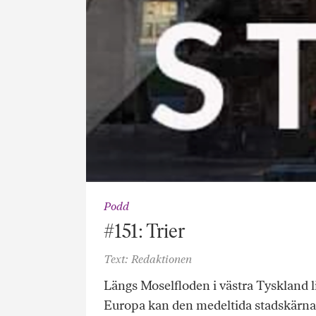
Podd
#151: Trier
Text: Redaktionen
Längs Moselfloden i västra Tyskland lig
Europa kan den medeltida stadskärn