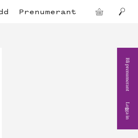
dd
Prenumerant
Varukorg
Sök
Bli prenumerant
Logga in