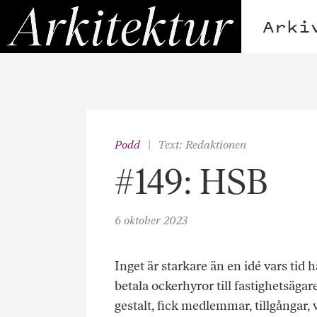
Hoppa
Arkitektur
till
Arki
innehållet
Podd
Text: Redaktionen
#149: HSB
6 oktober 2023
Inget är starkare än en idé vars tid 
betala ockerhyror till fastighetsäga
gestalt, fick medlemmar, tillgångar, v