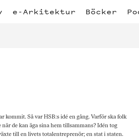
v
e-Arkitektur
Böcker
Po
har kommit. Så var HSB:s idé en gång. Varför ska folk
re när de kan äga sina hem tillsammans? Idén tog
äxte till en livets totalentreprenör; en stat i staten.