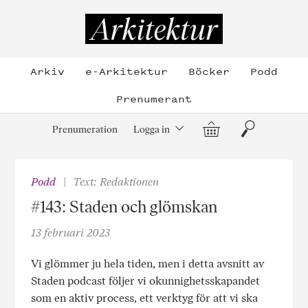
Hoppa
till
Arkitektur
innehållet
Arkiv
e-Arkitektur
Böcker
Podd
Prenumerant
Varukorg
Sök
Prenumeration
Logga in
Podd
Text: Redaktionen
#143: Staden och glömskan
13 februari 2023
Vi glömmer ju hela tiden, men i detta avsnitt av
Staden podcast följer vi okunnighetsskapandet
som en aktiv process, ett verktyg för att vi ska