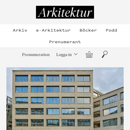
Hoppa
till
Arkitektur
innehållet
Arkiv
e-Arkitektur
Böcker
Podd
Prenumerant
Varukorg
Sök
Prenumeration
Logga in