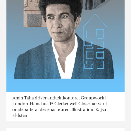
Amin Taha driver arkitektkontoret Groupwork i
London. Hans hus 15 Clerkenwell Close har varit
omdebatterat de senaste åren. Illustration: Kajsa
Eldsten