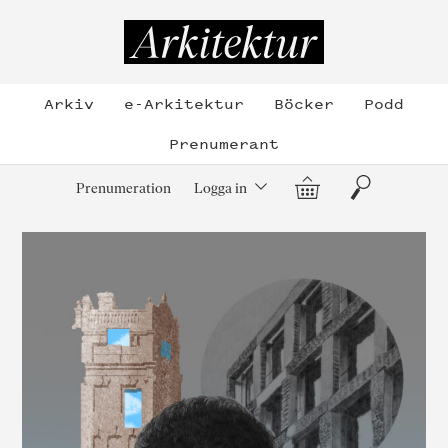
Hoppa
till
Arkitektur
innehållet
Arkiv
e-Arkitektur
Böcker
Podd
Prenumerant
Varukorg
Sök
Prenumeration
Logga in