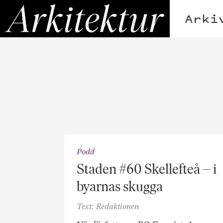
Hoppa
Arkitektur
till
Arki
innehållet
Podd
Staden #60 Skellefteå – i
byarnas skugga
Text: Redaktionen