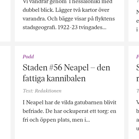
T
Vi vandrar genom Thessaloniki med
dubbel blick. Lägger två kartor över
N
varandra. Och bägge visar på flyktens
e
stadsgeografi. 1922-23 tvingades…
i
Podd
Staden #56 Neapel – den
fattiga kannibalen
Text: Redaktionen
T
I Neapel har de vilda gatubarnen blivit
V
befriade. De har ockuperat ett torg: en
b
fri och öppen plats, men i…
a