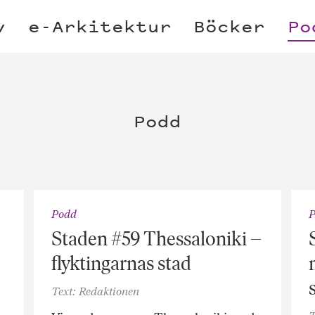
v
e-Arkitektur
Böcker
Po
Podd
Podd
Staden #59 Thessaloniki –
flyktingarnas stad
Text: Redaktionen