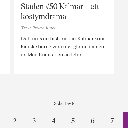
Staden #50 Kalmar – ett
kostymdrama
Text: Redaktionen
Det finns en historia om Kalmar som
n
kanske borde vara mer glömd än den
är. Men hur staden än letar…
Sida 8 av 8
2
3
4
5
6
7