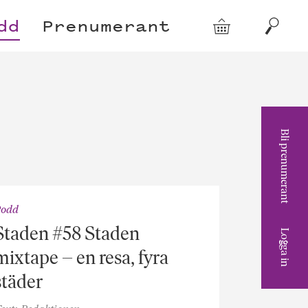
dd
Prenumerant
Varukorg
Sök
Bli prenumerant
Podd
Staden #58 Staden
Logga in
mixtape – en resa, fyra
städer