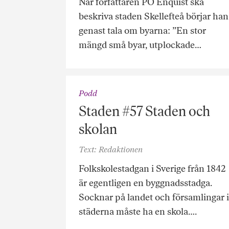
När författaren PO Enquist ska
beskriva staden Skellefteå börjar han
genast tala om byarna: ”En stor
mängd små byar, utplockade…
Podd
Staden #57 Staden och
skolan
Text: Redaktionen
Folkskolestadgan i Sverige från 1842
är egentligen en byggnadsstadga.
Socknar på landet och församlingar i
städerna måste ha en skola….