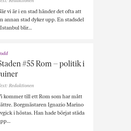
ext: Redaktionen
är vi är i en stad händer det ofta att
n annan stad dyker upp. En stadsdel
 Istanbul blir…
Podd
Staden #55 Rom – politik i
ruiner
ext: Redaktionen
i kommer till ett Rom som har mått
ättre. Borgmästaren Ignazio Marino
vgick i höstas. Han hade börjat städa
upp…