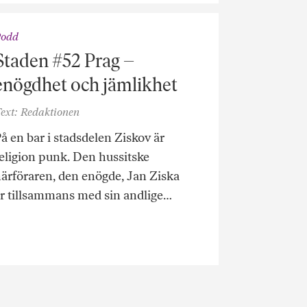
Podd
Staden #52 Prag –
enögdhet och jämlikhet
ext: Redaktionen
å en bar i stadsdelen Ziskov är
eligion punk. Den hussitske
ärföraren, den enögde, Jan Ziska
r tillsammans med sin andlige…