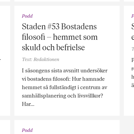
Podd
Staden #53 Bostadens
filosofi – hemmet som
skuld och befrielse
T
Text: Redaktionen
r
P
r
I säsongens sista avsnitt undersöker
h
vi bostadens filosofi: Hur hamnade
ä
hemmet så fullständigt i centrum av
samhällsplanering och livsvillkor?
Har…
Podd