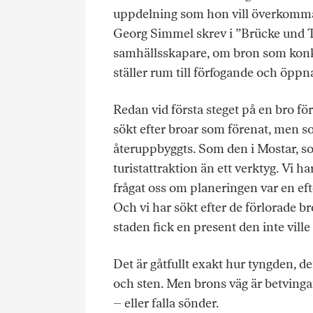
uppdelning som hon vill överkomma
Georg Simmel skrev i ”Brücke und 
samhällsskapare, om bron som konk
ställer rum till förfogande och öppna
Redan vid första steget på en bro för
sökt efter broar som förenat, men s
återuppbyggts. Som den i Mostar, s
turistattraktion än ett verktyg. Vi 
frågat oss om planeringen var en efter
Och vi har sökt efter de förlorade b
staden fick en present den inte ville
Det är gåtfullt exakt hur tyngden, d
och sten. Men brons väg är betvingan
– eller falla sönder.