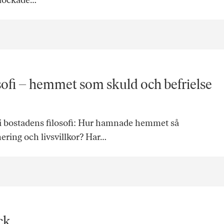
plockade…
sofi – hemmet som skuld och befrielse
 vi bostadens filosofi: Hur hamnade hemmet så
ering och livsvillkor? Har…
ck