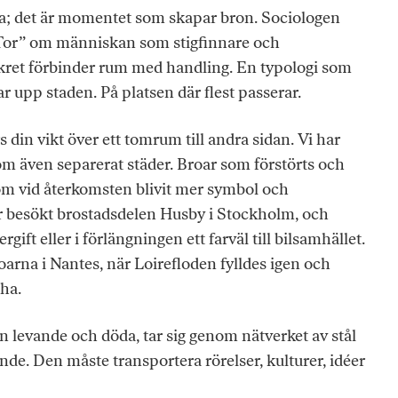
; det är momentet som skapar bron. Sociologen
Tor” om människan som stigfinnare och
ret förbinder rum med handling. En typologi som
r upp staden. På platsen där flest passerar.
s din vikt över ett tomrum till andra sidan. Vi har
om även separerat städer. Broar som förstörts och
om vid återkomsten blivit mer symbol och
har besökt brostadsdelen Husby i Stockholm, och
gift eller i förlängningen ett farväl till bilsamhället.
roarna i Nantes, när Loirefloden fylldes igen och
 ha.
en levande och döda, tar sig genom nätverket av stål
de. Den måste transportera rörelser, kulturer, idéer