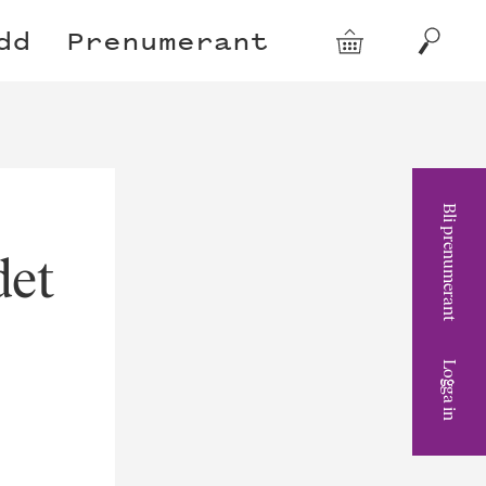
dd
Prenumerant
Varukorg
Sök
Bli prenumerant
det
Logga in