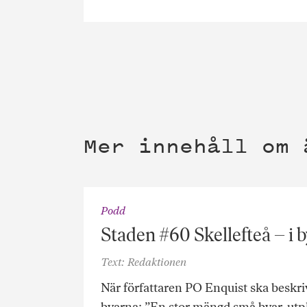
Mer innehåll om 
Podd
Staden #60 Skellefteå – i 
Text: Redaktionen
När författaren PO Enquist ska beskri