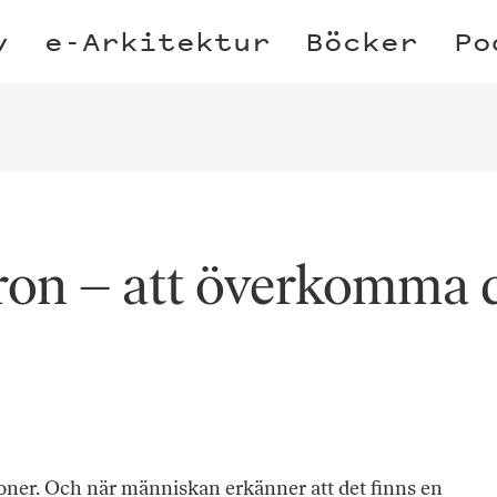
v
e-Arkitektur
Böcker
Po
ron – att överkomma 
ioner. Och när människan erkänner att det finns en