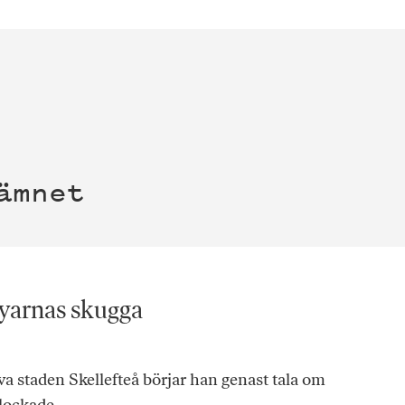
ämnet
byarnas skugga
va staden Skellefteå börjar han genast tala om