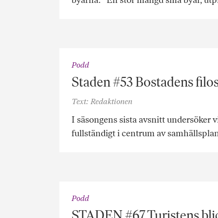
byarna: ”En stor mängd små byar, ut
Podd
Staden #53 Bostadens filo
Text: Redaktionen
I säsongens sista avsnitt undersöker
fullständigt i centrum av samhällsplan
Podd
STADEN #67 Turistens bli