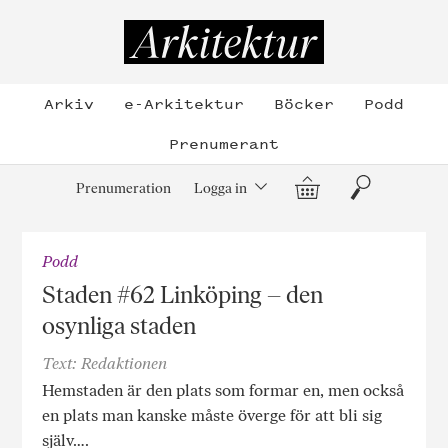
Hoppa
till
Arkitektur
innehållet
Arkiv
e-Arkitektur
Böcker
Podd
Prenumerant
Varukorg
Sök
Prenumeration
Logga in
Podd
Staden #62 Linköping – den
osynliga staden
Text: Redaktionen
Hemstaden är den plats som formar en, men också
en plats man kanske måste överge för att bli sig
själv….