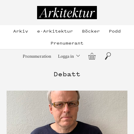
Hoppa
till
Arkitektur
innehållet
Arkiv
e-Arkitektur
Böcker
Podd
Prenumerant
Varukorg
Sök
Prenumeration
Logga in
Debatt