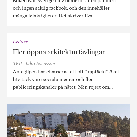
Boken När Sverige blev modernt är en pamflett
och ingen saklig fackbok, och den innehåller
många felaktigheter. Det skriver Eva…
Ledare
Fler öppna arkitekturtävlingar
Text: Julia Svensson
Antagligen har chanserna att bli ”upptäckt” ökat
lite tack vare sociala medier och fler
publiceringskanaler på nätet. Men rejset om…