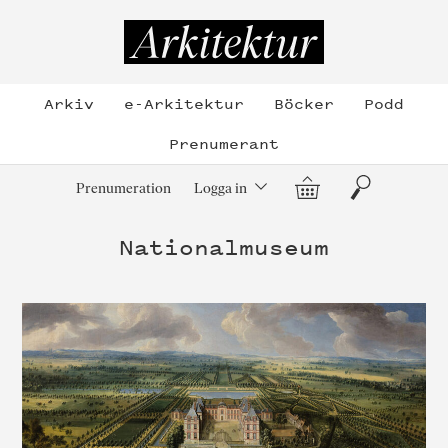
Hoppa
till
Arkitektur
innehållet
Arkiv
e-Arkitektur
Böcker
Podd
Prenumerant
Varukorg
Sök
Prenumeration
Logga in
Nationalmuseum