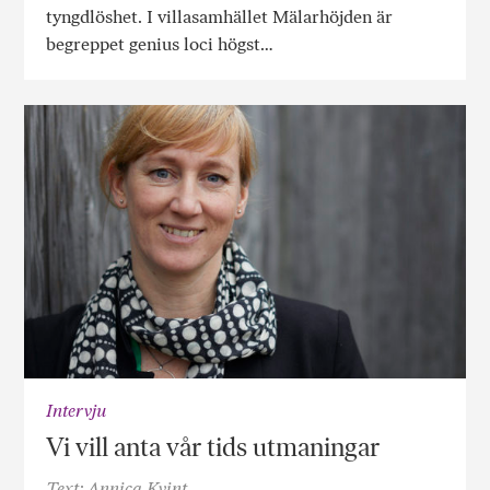
tyngdlöshet. I villasamhället Mälarhöjden är
begreppet genius loci högst…
Intervju
Vi vill anta vår tids utmaningar
Text: Annica Kvint