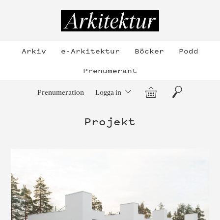
Hoppa
till
Arkitektur
innehållet
Arkiv
e-Arkitektur
Böcker
Podd
Prenumerant
Varukorg
Sök
Prenumeration
Logga in
Projekt