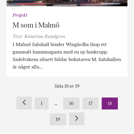
Projekt
M som i Malmö
Text: Katarina Rundgren
I Malmö Saluhall binder Wingårdhs ihop ett
gammalt hamnmagasin med en ny huskropp.
Sadeltakens siluett bildar bokstaven M. Saluhallen
är något alla…
Sida 18 av 19
1
...
16
17
18
19