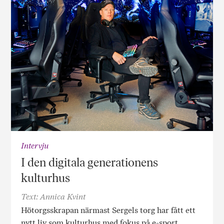
Intervju
I den digitala generationens
kulturhus
Text: Annica Kvint
Hötorgsskrapan närmast Sergels torg har fått ett
nytt liv som kulturhus med fokus på e-sport.