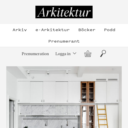
Hoppa
till
Arkitektur
innehållet
Arkiv
e-Arkitektur
Böcker
Podd
Prenumerant
Varukorg
Sök
Prenumeration
Logga in