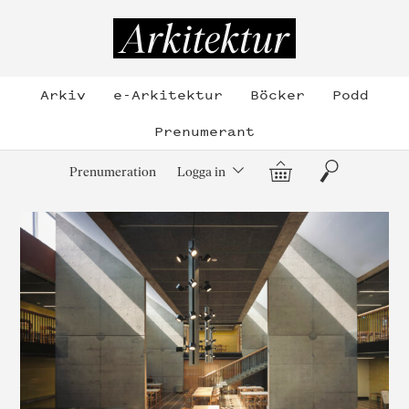
Hoppa
till
Arkitektur
innehållet
Arkiv
e-Arkitektur
Böcker
Podd
Prenumerant
Varukorg
Sök
Prenumeration
Logga in