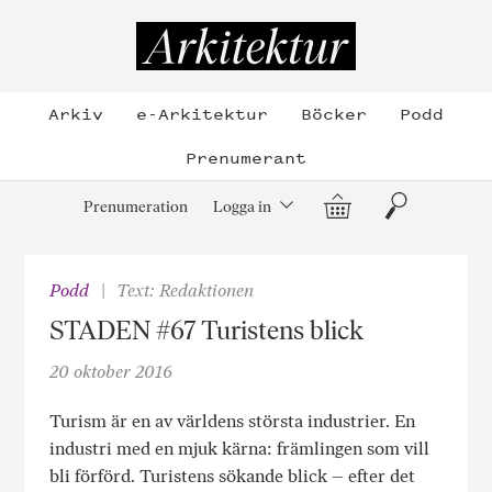
Hoppa
till
Arkitektur
innehållet
Arkiv
e-Arkitektur
Böcker
Podd
Prenumerant
Varukorg
Sök
Prenumeration
Logga in
Podd
Text: Redaktionen
STADEN #67 Turistens blick
20 oktober 2016
Turism är en av världens största industrier. En
industri med en mjuk kärna: främlingen som vill
bli förförd. Turistens sökande blick – efter det