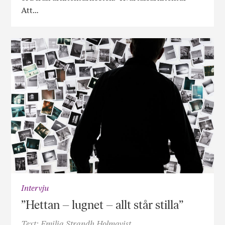
Att…
Intervju
”Hettan – lugnet – allt står stilla”
Text: Emilia Strandh Holmqvist