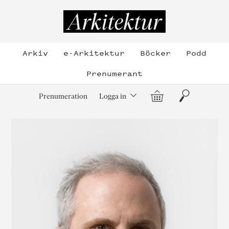
Hoppa
till
Arkitektur
innehållet
Arkiv
e-Arkitektur
Böcker
Podd
Prenumerant
Varukorg
Sök
Prenumeration
Logga in