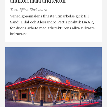
antikoloniala arkitektur
Text: Björn Ehrlemark
Venedigbiennalens finaste utmärkelse gick till
Sandi Hilal och Alessandro Pettis praktik DAAR,
för duons arbete med arkitekturens allra svåraste
kulturarv….