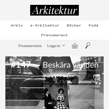
Hoppa
till
Arkitektur
innehållet
Arkiv
e-Arkitektur
Böcker
Podd
Prenumerant
Varukorg
Sök
Prenumeration
Logga in