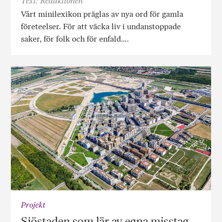
Text: Redaktionen
Vårt minilexikon präglas av nya ord för gamla
företeelser. För att väcka liv i undanstoppade
saker, för folk och för enfald….
Projekt
Sjöstaden som lär av egna misstag