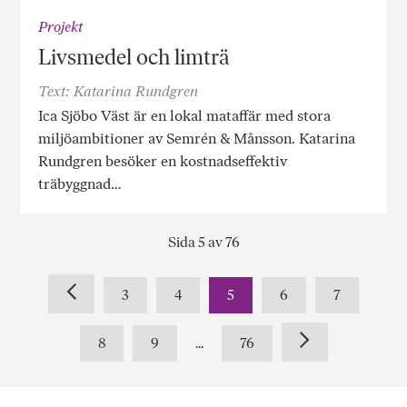
Projekt
Livsmedel och limträ
Text: Katarina Rundgren
Ica Sjöbo Väst är en lokal mataffär med stora
miljöambitioner av Semrén & Månsson. Katarina
Rundgren besöker en kostnadseffektiv
träbyggnad…
Sida 5 av 76
3
4
5
6
7
8
9
...
76