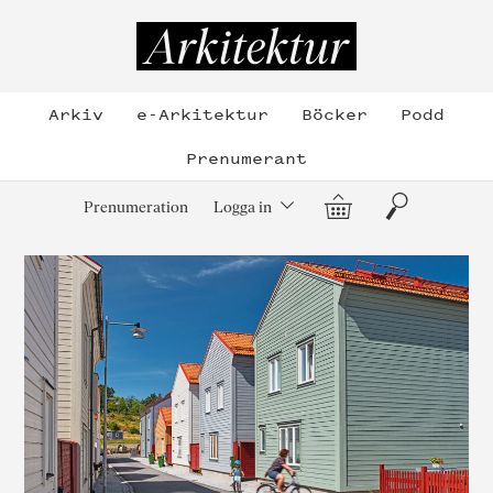
Hoppa
till
Arkitektur
innehållet
Arkiv
e-Arkitektur
Böcker
Podd
Prenumerant
Varukorg
Sök
Prenumeration
Logga in