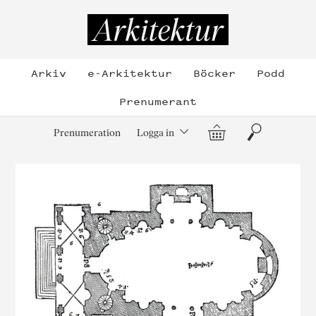
Hoppa
till
Arkitektur
innehållet
Arkiv
e-Arkitektur
Böcker
Podd
Prenumerant
Varukorg
Sök
Prenumeration
Logga in