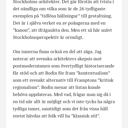
Stockholms-arkitekter. Det går förstås att tvista i
det oändliga om vilka som är de 26 tydligaste
exemplen på ”tidlösa hållningar” till gestaltning.
Det är i själva verket en av poängerna med en
”kanon”, att ifrågasätta den. Men ett så här snävt
Stockholmsperspektiv är orimligt.
Om ismerna finns också en del att säga. Jag
noterar att svenska arkitekters skepsis mot
postmodernismen som övertydligt historiserande
får stöd och att Bodin för fram ”kontextualism”
som ett svenskt alternativ till Framptons ”kritisk
regionalism”. Bodin menar att listan kunde
behöva uppdateras. Med vad, frågar man sig då i
en tid när allt är möjligt och vi inte tycks ha några
tydliga ismer, samtidigt som det från vissa håll
envist hävdas att folk vill ha ”klassisk stil”.