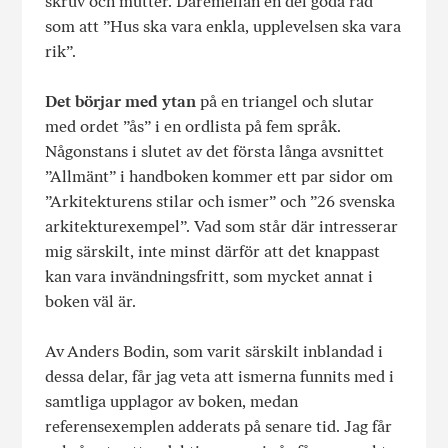
skruv och mutter. Däremellan en del goda råd
som att ”Hus ska vara enkla, upplevelsen ska vara
rik”.
Det börjar med ytan
på en triangel och slutar
med ordet ”ås” i en ordlista på fem språk.
Någonstans i slutet av det första långa avsnittet
”Allmänt” i handboken kommer ett par sidor om
”Arkitekturens stilar och ismer” och ”26 svenska
arkitekturexempel”. Vad som står där intresserar
mig särskilt, inte minst därför att det knappast
kan vara invändningsfritt, som mycket annat i
boken väl är.
Av Anders Bodin, som varit särskilt inblandad i
dessa delar, får jag veta att ismerna funnits med i
samtliga upplagor av boken, medan
referensexemplen adderats på senare tid. Jag får