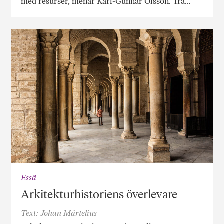
med resurser, menar Karl-Gunnar Olsson. Trä…
Essä
Arkitekturhistoriens överlevare
Text: Johan Mårtelius