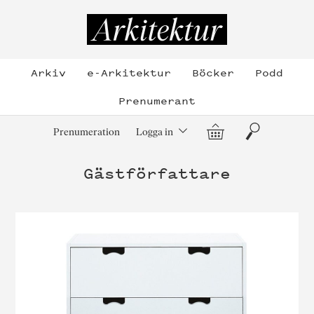
Hoppa
till
Arkitektur
innehållet
Arkiv
e-Arkitektur
Böcker
Podd
Prenumerant
Varukorg
Sök
Prenumeration
Logga in
Gästförfattare