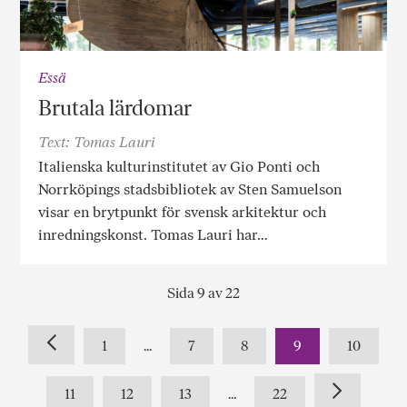
Essä
Brutala lärdomar
Text: Tomas Lauri
Italienska kulturinstitutet av Gio Ponti och
Norrköpings stadsbibliotek av Sten Samuelson
visar en brytpunkt för svensk arkitektur och
inredningskonst. Tomas Lauri har…
Sida 9 av 22
1
...
7
8
9
10
11
12
13
...
22