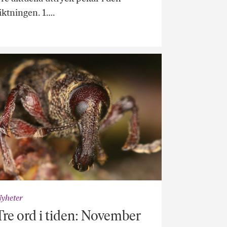
iktningen. 1….
yheter
Tre ord i tiden: November