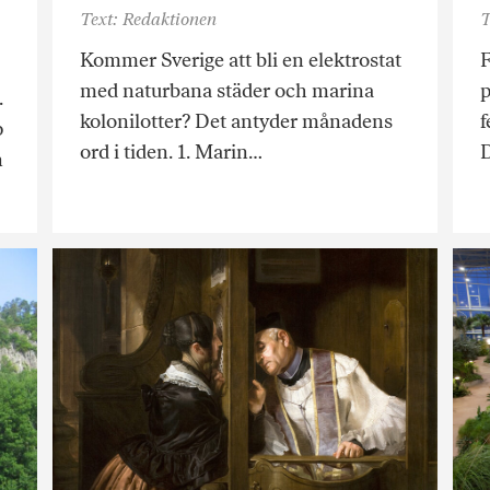
Text: Redaktionen
T
Kommer Sverige att bli en elektrostat
F
med naturbana städer och marina
p
.
kolonilotter? Det antyder månadens
f
p
ord i tiden. 1. Marin…
D
n