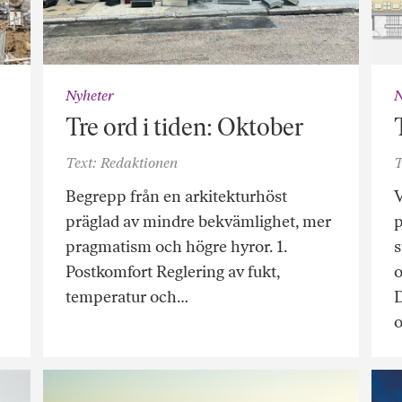
Nyheter
N
Tre ord i tiden: Oktober
Text: Redaktionen
T
Begrepp från en arkitekturhöst
V
präglad av mindre bekvämlighet, mer
p
pragmatism och högre hyror. 1.
s
Postkomfort Reglering av fukt,
o
temperatur och…