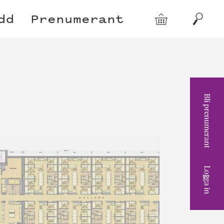
dd
Prenumerant
Varukorg
Sök
Bli prenumerant
Logga in