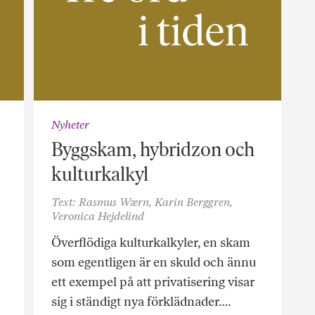
Nyheter
Byggskam, hybridzon och
kulturkalkyl
Text: Rasmus Wærn, Karin Berggren,
Veronica Hejdelind
Överflödiga kulturkalkyler, en skam
som egentligen är en skuld och ännu
ett exempel på att privatisering visar
sig i ständigt nya förklädnader….