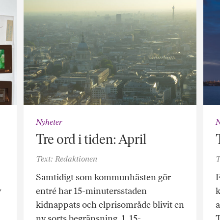
Nyheter
N
Tre ord i tiden: April
Text: Redaktionen
T
Samtidigt som kommunhästen gör
F
v
entré har 15-minutersstaden
k
kidnappats och elprisområde blivit en
a
ny sorts begränsning. 1. 15-
T