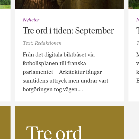
Nyheter
N
Tre ord i tiden: September
Text: Redaktionen
T
Från det digitala biktbåset via
M
fotbollsplanen till franska
v
parlamentet – Arkitektur fångar
k
samtidens uttryck men undrar vart
B
botgöringen tog vägen….