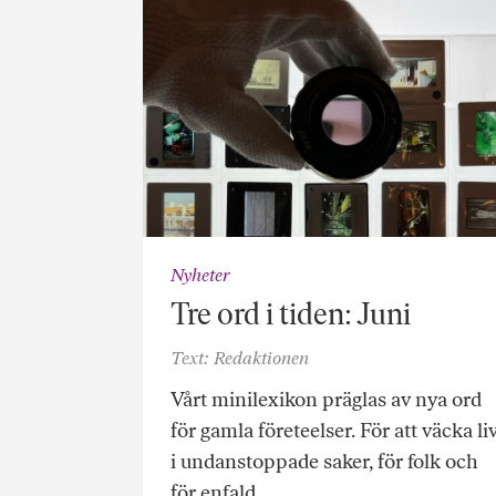
Nyheter
Tre ord i tiden: Juni
Text: Redaktionen
Vårt minilexikon präglas av nya ord
för gamla företeelser. För att väcka li
i undanstoppade saker, för folk och
för enfald….