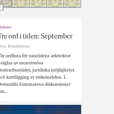
yheter
Tre ord i tiden: September
ext: Redaktionen
år ordlista för samtidens arkitektur
räglas av monstruösa
tudentbostäder, juridiska möjligheter
ch kartlägging av riskområden. 1.
Dormzilla Sommarens diskussioner
om…