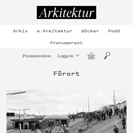
Hoppa
till
Arkitektur
innehållet
Arkiv
e-Arkitektur
Böcker
Podd
Prenumerant
Varukorg
Sök
Prenumeration
Logga in
Förort