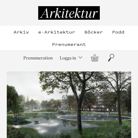
Hoppa
till
Arkitektur
innehållet
Arkiv
e-Arkitektur
Böcker
Podd
Prenumerant
Varukorg
Sök
Prenumeration
Logga in