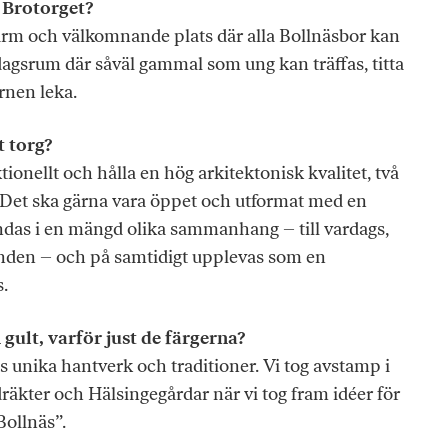
å Brotorget?
 varm och välkomnande plats där alla Bollnäsbor kan
dagsrum där såväl gammal som ung kan träffas, titta
arnen leka.
t torg?
ktionellt och hålla en hög arkitektonisk kvalitet, två
. Det ska gärna vara öppet och utformat med en
ändas i en mängd olika sammanhang – till vardags,
den – och på samtidigt upplevas som en
.
gult, varför just de färgerna?
ns unika hantverk och traditioner. Vi tog avstamp i
dräkter och Hälsingegårdar när vi tog fram idéer för
ollnäs”.