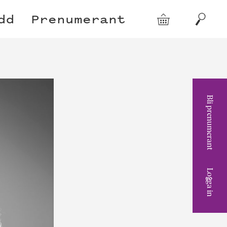
dd
Prenumerant
Varukorg
Sök
Bli prenumerant
Logga in