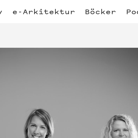
v
e-Arkitektur
Böcker
Po