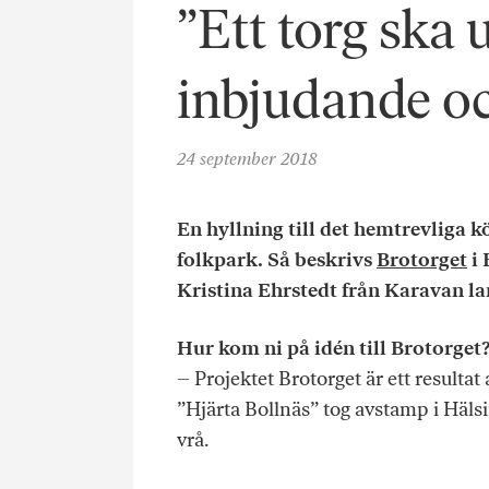
”Ett torg ska
inbjudande o
24 september 2018
En hyllning till det hemtrevliga k
folkpark. Så beskrivs
Brotorget
i 
Kristina Ehrstedt från Karavan l
Hur kom ni på idén till Brotorget
– Projektet Brotorget är ett resultat
”Hjärta Bollnäs” tog avstamp i Häls
vrå.