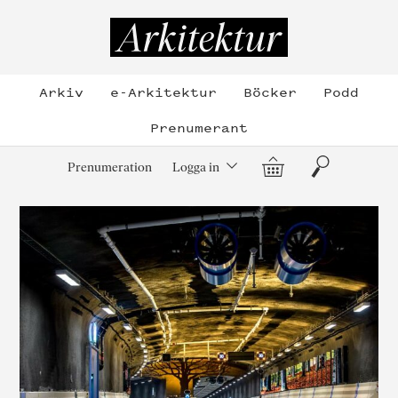
Hoppa
till
Arkitektur
innehållet
Arkiv
e-Arkitektur
Böcker
Podd
Prenumerant
Varukorg
Sök
Prenumeration
Logga in