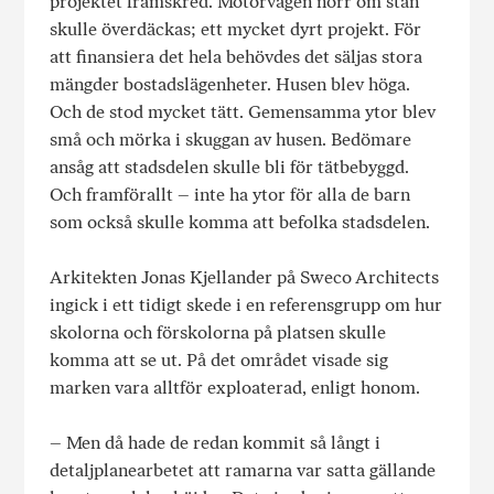
projektet framskred. Motorvägen norr om stan
skulle överdäckas; ett mycket dyrt projekt. För
att finansiera det hela behövdes det säljas stora
mängder bostadslägenheter. Husen blev höga.
Och de stod mycket tätt. Gemensamma ytor blev
små och mörka i skuggan av husen. Bedömare
ansåg att stadsdelen skulle bli för tätbebyggd.
Och framförallt – inte ha ytor för alla de barn
som också skulle komma att befolka stadsdelen.
Arkitekten Jonas Kjellander på Sweco Architects
ingick i ett tidigt skede i en referensgrupp om hur
skolorna och förskolorna på platsen skulle
komma att se ut. På det området visade sig
marken vara alltför exploaterad, enligt honom.
– Men då hade de redan kommit så långt i
detaljplanearbetet att ramarna var satta gällande