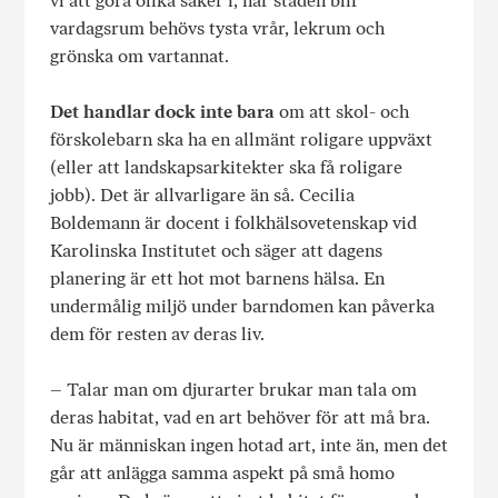
vi att göra olika saker i, när staden blir
vardagsrum behövs tysta vrår, lekrum och
grönska om vartannat.
Det handlar dock inte bara
om att skol- och
förskolebarn ska ha en allmänt roligare uppväxt
(eller att landskapsarkitekter ska få roligare
jobb). Det är allvarligare än så. Cecilia
Boldemann är docent i folkhälsovetenskap vid
Karolinska Institutet och säger att dagens
planering är ett hot mot barnens hälsa. En
undermålig miljö under barndomen kan påverka
dem för resten av deras liv.
– Talar man om djurarter brukar man tala om
deras habitat, vad en art behöver för att må bra.
Nu är människan ingen hotad art, inte än, men det
går att anlägga samma aspekt på små homo