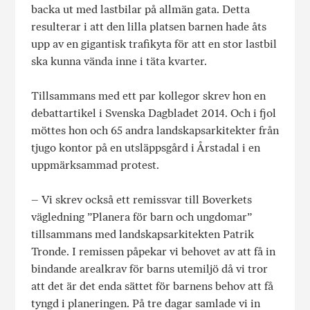
backa ut med lastbilar på allmän gata. Detta
resulterar i att den lilla platsen barnen hade åts
upp av en gigantisk trafikyta för att en stor lastbil
ska kunna vända inne i täta kvarter.
Tillsammans med ett par kollegor skrev hon en
debattartikel i Svenska Dagbladet 2014. Och i fjol
möttes hon och 65 andra landskapsarkitekter från
tjugo kontor på en utsläppsgård i Årstadal i en
uppmärksammad protest.
– Vi skrev också ett remissvar till Boverkets
vägledning ”Planera för barn och ungdomar”
tillsammans med landskapsarkitekten Patrik
Tronde. I remissen påpekar vi behovet av att få in
bindande arealkrav för barns utemiljö då vi tror
att det är det enda sättet för barnens behov att få
tyngd i planeringen. På tre dagar samlade vi in