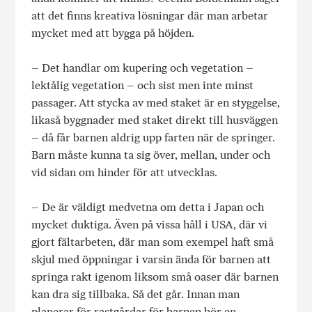
att det finns kreativa lösningar där man arbetar
mycket med att bygga på höjden.
– Det handlar om kupering och vegetation –
lektålig vegetation – och sist men inte minst
passager. Att stycka av med staket är en styggelse,
likaså byggnader med staket direkt till husväggen
– då får barnen aldrig upp farten när de springer.
Barn måste kunna ta sig över, mellan, under och
vid sidan om hinder för att utvecklas.
– De är väldigt medvetna om detta i Japan och
mycket duktiga. Även på vissa håll i USA, där vi
gjort fältarbeten, där man som exempel haft små
skjul med öppningar i varsin ända för barnen att
springa rakt igenom liksom små oaser där barnen
kan dra sig tillbaka. Så det går. Innan man
planerar för rastgårdar för barnen bör en