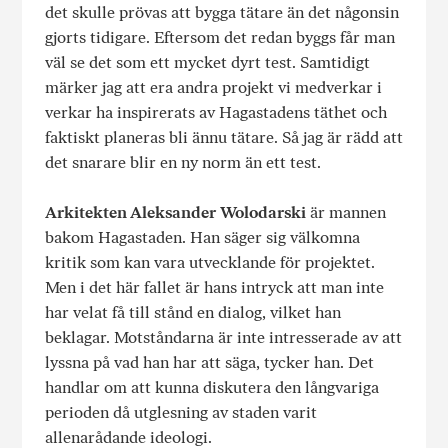
det skulle prövas att bygga tätare än det någonsin
gjorts tidigare. Eftersom det redan byggs får man
väl se det som ett mycket dyrt test. Samtidigt
märker jag att era andra projekt vi medverkar i
verkar ha inspirerats av Hagastadens täthet och
faktiskt planeras bli ännu tätare. Så jag är rädd att
det snarare blir en ny norm än ett test.
Arkitekten Aleksander Wolodarski
är mannen
bakom Hagastaden. Han säger sig välkomna
kritik som kan vara utvecklande för projektet.
Men i det här fallet är hans intryck att man inte
har velat få till stånd en dialog, vilket han
beklagar. Motståndarna är inte intresserade av att
lyssna på vad han har att säga, tycker han. Det
handlar om att kunna diskutera den långvariga
perioden då utglesning av staden varit
allenarådande ideologi.