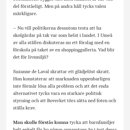
del förståeligt. Men på andra håll tycks valen
märkligare.
– Nu vill politikerna dessutom testa att ha
skolgårdar på tak var som helst i landet. I Umeå
av alla ställen diskuteras nu ett förslag med en
förskola på taket av en shoppinggalleria. Vad blir
det för livsmiljö?
Suzanne de Laval skrattar ett glädjelöst skratt.
Hon konstaterar att marknaden uppenbarligen
inte förmår lösa alla problem och att det enda
alternativet tycks vara en starkare politisk
styrning och att Boverket törs sätta ned foten och
ställa krav.
Man skulle förstås kunna
tycka att barnfamiljer
helt enkelt får bo någon annanstans än i just dessa