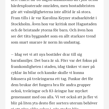
hårdexploaterade områden, men bostadsbristen
gör att valmöjligheterna inte alltid är så stora.
Fram tills i år var Karolina Keyzer stadsarkitekt i
Stockholm. Även hon var kritisk mot Hagastaden
och de bristande ytorna för barn. Och även hon
ser det täta byggandet som en allt starkare trend
som snart snarare är norm än undantag.
– Idag vet vi att nya bostäder drar till sig
barnfamiljer. Det bara är så. Förr var det fokus på
framkomligheten i staden, idag tänker vi mer på
cyklar än bilar och kanske skulle vi kunna
fokusera på treåringarna ett tag. Funkar det för
dem brukar det fungera bra för andra grupper
också, treåringar och 83-åringar har mycket
gemensamt med oss alla. Vi vet också att ju fler vi
blir på liten yta desto fler sorters uterum behöver