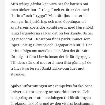
Men trånga gårdar kan vara bra för barnen om
man tänker bort ”trånga” och ersätter det med
”intima” och ”trygga”. Med rätt ljusa material
som ger fin ljusföring, och med öppningarna i
kvarterens kortsidor kombi nerat med lägre höjd
längs långsidorna så kan det bli berikande. Så har
jag resonerat. Dessutom finns parkrummet som
löper i östlig riktning och Hagaparken intill. Det
är inte fråga om stenöken här. Men det är svårt
för mig att föra i bevis innan det är färdigbyggt.
Till dess står ord mot ord, men titta gärna på de
trånga kvarteren i Sankt Eriks-området mot
stranden.
Själva utformningen
av exempelvis förskolorna
kräver nu stor omsorg av husarkitekterna. Och
han poängterar att anledningen till förtätningen
är ekonomisk på grund av den ytterst kostsamma