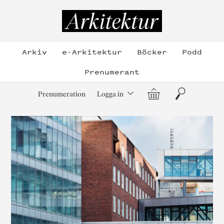
Hoppa
till
Arkitektur
innehållet
Arkiv
e-Arkitektur
Böcker
Podd
Prenumerant
Varukorg
Sök
Prenumeration
Logga in