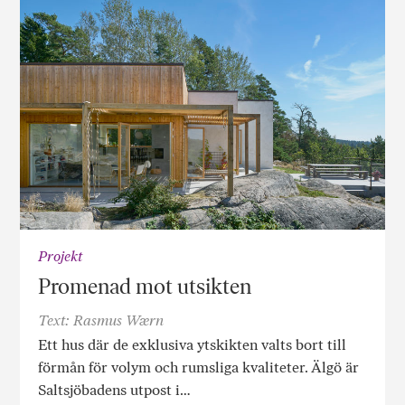
Projekt
Promenad mot utsikten
Text: Rasmus Wærn
Ett hus där de exklusiva ytskikten valts bort till
förmån för volym och rumsliga kvaliteter. Älgö är
Saltsjöbadens utpost i…