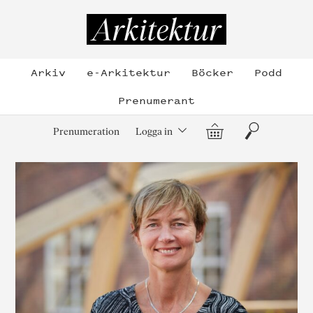
Hoppa
till
Arkitektur
innehållet
Arkiv
e-Arkitektur
Böcker
Podd
Prenumerant
Varukorg
Sök
Prenumeration
Logga in