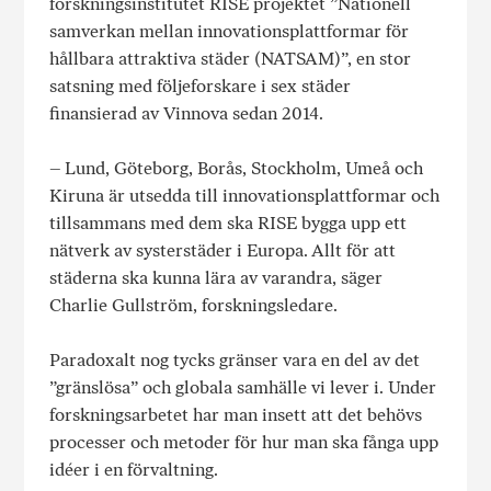
forsknings­­institutet
RISE
projektet ”Nationell
samverkan mellan innovationsplattformar för
hållbara attraktiva städer (
NATSAM
)”, en stor
satsning med följeforskare i sex städer
finansierad av Vinnova sedan 2014.
– Lund, Göteborg, Borås, Stockholm, Umeå och
Kiruna är utsedda till innovationsplattformar och
tillsammans med dem ska
RISE
bygga upp ett
nätverk av systerstäder i Europa. Allt för att
städerna ska kunna lära av varandra, säger
Charlie Gullström, forsknings­ledare.
Paradoxalt nog tycks gränser vara en del av det
”gränslösa” och globala samhälle vi lever i. Under
forskningsarbetet har man insett att det behövs
processer och metoder för hur man ska fånga upp
idéer i en förvaltning.