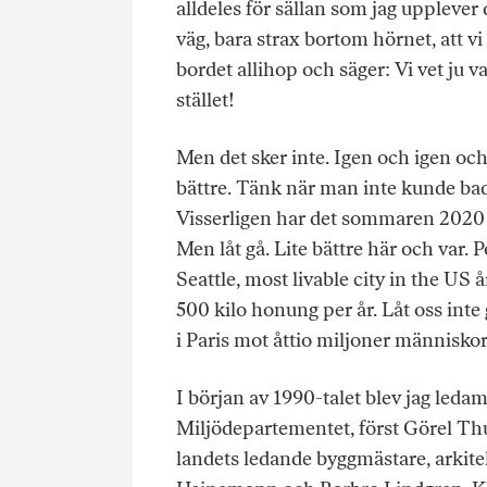
alldeles för sällan som jag upplever 
väg, bara strax bortom hörnet, att vi
bordet allihop och säger: Vi vet ju v
stället!
Men det sker inte. Igen och igen och 
bättre. Tänk när man inte kunde bad
Visserligen har det sommaren 2020 p
Men låt gå. Lite bättre här och var.
Seattle, most livable city in the US 
500 kilo honung per år. Låt oss in
i Paris mot åttio miljoner människ
I början av 1990-talet blev jag leda
Miljödepartementet, först Görel Thu
landets ledande byggmästare, arkitek