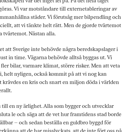
skapen var det inget fel på. På det hela taget
öras. Vi var motståndare till externetableringar av
ammanhållna städer. Vi förutsåg mer bilpendling och
ciellt, att vi tänkte helt rätt. Men de gjorde tvärtemot
la tvärtemot. Nästan alla.
 att Sverige inte behövde några beredskapslager i
just in time. Vägarna behövde alltså byggas ut. Vi
l fler bilar, varmare klimat, större risker. Men att veta
i, helt nyligen, också kommit på att vi nog kan
 krävdes en kris och snart en miljon döda i världen
allt.
till en ny ärlighet. Alla som bygger och utvecklar
sluta le och säga att de vet hur framtidens stad borde
ållbar – och sedan beställa en guldbro byggd för
rkänna att de har misslyckats, att de inte fört oss på