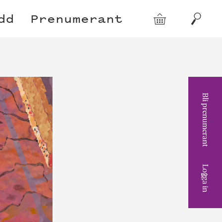
dd
Prenumerant
Varukorg
Sök
Bli prenumerant
Logga in