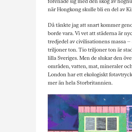
förenade sig med den skog av höghu
när Hongkong skulle bli en del av Ki
Då tänkte jag att snart kommer geno
borde vara. Vi vet att städerna är ny
tredjedel av civilisationens massa –
triljoner ton. Tio triljoner ton är st
lilla Sveriges. Men de slukar den öv
områden, vatten, mat, mineraler och 
London har ett ekologiskt fotavtryc
mer än hela Storbritannien.