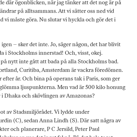
de där ögonblicken, när jag tänker att det nog är på
 ändrar på alltsammans. Att vi sätter oss ned vid
ad vi måste göra. Nu slutar vi hyckla och gör det i
igen – sker det inte. Jo, säger någon, det har blivit
a i Stockholms innerstad! Och, visst, okej.
å nytt inte gått att bada på alla Stockholms bad.
 Portland, Curitiba, Amsterdam är vackra föredömen.
år efter år. Och bina på operans tak i Paris, som ger
te glömma ljuspunkterna. Men vad är 500 kilo honung
or i Dhaka och skövlingen av Amazonas?
mot av Stadsmiljörådet. Vi lydde under
rdin (C), sedan Anna Lindh (S). Där satt några av
ter och planerare, P C Jersild, Peter Paul