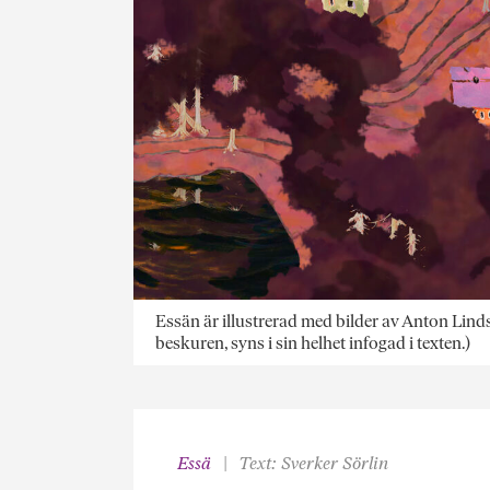
Essän är illustrerad med bilder av Anton Li
beskuren, syns i sin helhet infogad i texten.)
Essä
Text: Sverker Sörlin