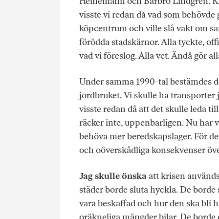
Heinemann och Barbro Lindgren. Klok
visste vi redan då vad som behövde g
köpcentrum och ville slå vakt om s
förödda stadskärnor. Alla tyckte, offi
vad vi föreslog. Alla vet. Ändå gör al
Under samma 1990-tal bestämdes det
jordbruket. Vi skulle ha transporter 
visste redan då att det skulle leda til
räcker inte, uppenbarligen. Nu har v
behöva mer beredskapslager. För det
och oöverskådliga konsekvenser över
Jag skulle önska
att krisen används 
städer borde sluta hyckla. De borde 
vara beskaffad och hur den ska bli h
oräkneliga mängder bilar. De borde e