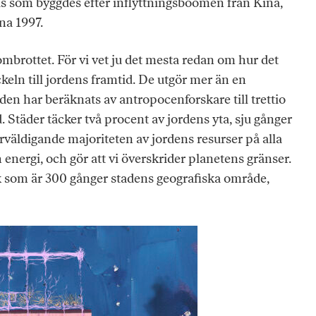
s som byggdes efter inflyttningsboomen från Kina,
na 1997.
mbrottet. För vi vet ju det mesta redan om hur det
ckeln till jordens framtid. De utgör mer än en
 den har beräknats av antropocenforskare till trettio
ad. Städer täcker två procent av jordens yta, sju gånger
erväldigande majoriteten av jordens resurser på alla
energi, och gör att vi överskrider planetens gränser.
k som är 300 gånger stadens geografiska område,