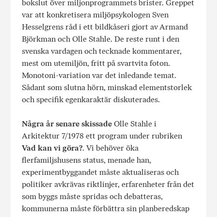
bokslut över miljonprogrammets brister. Greppet
var att konkretisera miljöpsykologen Sven
Hesselgrens råd i ett bildkåseri gjort av Armand
Björkman och Olle Stahle. De reste runt i den
svenska vardagen och tecknade kommentarer,
mest om utemiljön, fritt på svartvita foton.
Monotoni-variation var det inledande temat.
Sådant som slutna hörn, minskad elementstorlek
och specifik egenkaraktär diskuterades.
Några år senare skissade
Olle Stahle i
Arkitektur 7/1978 ett program under rubriken
Vad kan vi göra?
. Vi behöver öka
flerfamiljshusens status, menade han,
experimentbyggandet måste aktualiseras och
politiker avkrävas riktlinjer, erfarenheter från det
som byggs måste spridas och debatteras,
kommunerna måste förbättra sin planberedskap