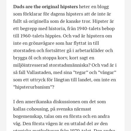
Dads are the original hipsters
heter en blogg
som förklarar för dagens hipsters att de inte är
fullt så originella som de kanske tror. Hipster är
ett begrepp med historia, från 1940-talets bebop
till 1960-talets hippies. Och vad är hipstern om
inte en grönavågare som har flyttat in till
storstaden och fortsätter gå i arbetarkläder och
brygga öl och stoppa korv, kort sagt en
miljöintresserad storstadsmänniska? Och vad är i
så fall Vallastaden, med sina ”tegar” och ”vångar”
som ett uttryck för längtan till landet, om inte en
”hipsterurbanism”?
I den amerikanska diskussionen om det som
kallas cohousing, på svenska närmast
bogemenskap, talas om en första och en andra
våg. Den första vågen är en uttalad del av den
utopiska motkulturen från 1970-talet. Den andra