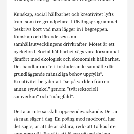
Kunskap, social hållbarhet och kreativitet lyfts
fram som tre grundpelare. I tävlingsprogrammet
beskrivs kort vad man lägger in i begreppen.
Kunskap och lärande ses som
samhällsutvecklingens drivkrafter. Mötet är ett
nyckelord. Social hållbarhet sägs vara försummat
jämfört med ekologisk och ekonomisk hållbarhet.
Det handlar om ”ett inkluderande samhälle där
grundläggande mänskliga behov uppfylls”.
Kreativitet betyder att ”se på världen från en
annan synvinkel” genom ”tvärsektoriell
samverkan” och ”mångfald”.
Detta är inte särskilt uppseendeväckande. Det är
så man säger i dag. En poäng med modeord, har
det sagts, är att de är oklara, redo att tolkas lite
som man vill. Ett sätt att få syn på vad de kan