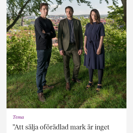
Tema
”Att sälja oförädlad mark är inget