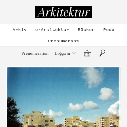
Hoppa
till
Arkitektur
innehållet
Arkiv
e-Arkitektur
Böcker
Podd
Prenumerant
Varukorg
Sök
Prenumeration
Logga in