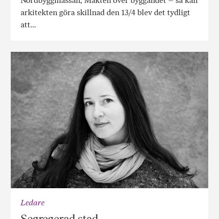
Nordbyggmässan, Makten över byggandet – så kan
arkitekten göra skillnad den 13/4 blev det tydligt
att…
Ledare
Segregerad stad